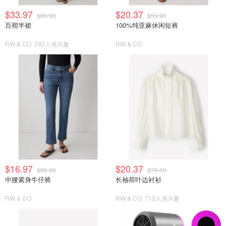
$33.97
$20.37
$89.90
$59.90
百褶半裙
100%纯亚麻休闲短裤
RW & CO
292人感兴趣
RW & CO
$16.97
$20.37
$99.90
$79.90
中腰紧身牛仔裤
长袖荷叶边衬衫
RW & CO
RW & CO
713人感兴趣