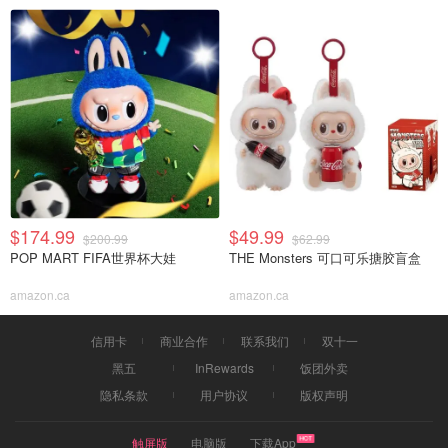
$174.99
$49.99
$200.99
$62.99
POP MART FIFA世界杯大娃
THE Monsters 可口可乐搪胶盲盒
amazon.ca
amazon.ca
信用卡
商业合作
联系我们
双十一
黑五
InRewards
饭团外卖
隐私条款
用户协议
版权声明
触屏版
电脑版
下载App