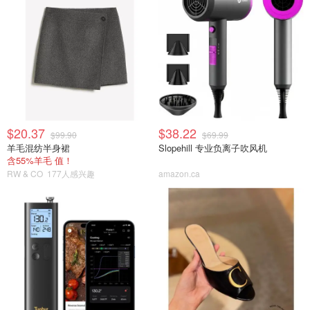
$20.37
$38.22
$99.90
$69.99
羊毛混纺半身裙
Slopehill 专业负离子吹风机
含55%羊毛 值！
RW & CO
177人感兴趣
amazon.ca