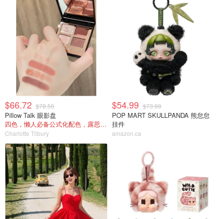
$66.72
$54.99
$78.50
$73.99
Pillow Talk 眼影盘
POP MART SKULLPANDA 熊怠怠
四色，懒人必备公式化配色，露思超爱！
挂件
Charlotte Tilbury
amazon.ca