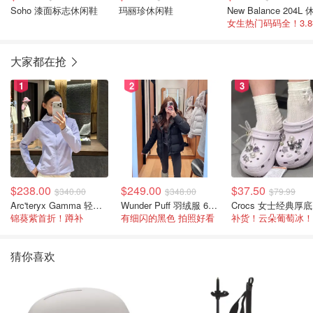
Soho 漆面标志休闲鞋
玛丽珍休闲鞋
女生热门码码全！3.
大家都在抢
1
2
3
$238.00
$249.00
$37.50
$340.00
$348.00
$79.99
Arc'teryx Gamma 轻量连帽卫衣 女款
Wunder Puff 羽绒服 600蓬松度
C
锦葵紫首折！蹲补
有细闪的黑色 拍照好看
补货！云朵葡萄冰！
猜你喜欢