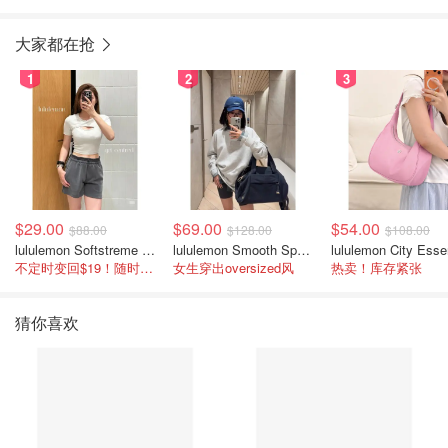
大家都在抢
1
2
3
$29.00
$69.00
$54.00
$88.00
$128.00
$108.00
lululemon Softstreme 女士高腰短裤 10cm
lululemon Smooth Spacer 经典卫衣
不定时变回$19！随时点进来看
女生穿出oversized风
热卖！库存紧张
猜你喜欢