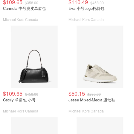
$109.65
$110.49
$358.00
$458.00
Carmela 中号麂皮单肩包
Eva 小号Logo托特包
Michael Kors Canada
Michael Kors Canada
$109.65
$50.15
$458.00
$295.00
Cecily 单肩包 小号
Jesse Mixed-Media 运动鞋
Michael Kors Canada
Michael Kors Canada