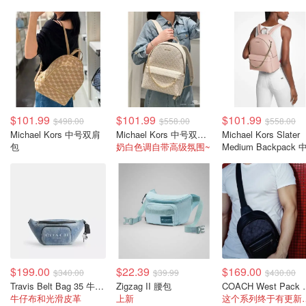
$101.99
$101.99
$101.99
$498.00
$558.00
$558.00
Michael Kors 中号双肩
Michael Kors 中号双肩包
Michael Kors Slater
包
奶白色调自带高级氛围~
Medium Backpack 
背包
$199.00
$22.39
$169.00
$340.00
$39.99
$430.00
Travis Belt Bag 35 牛仔布挂饰腰包
Zigzag II 腰包
COACH W
牛仔布和光滑皮革
上新
这个系列终于