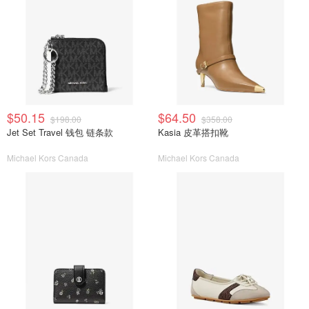
$50.15
$64.50
$198.00
$358.00
Jet Set Travel 钱包 链条款
Kasia 皮革搭扣靴
Michael Kors Canada
Michael Kors Canada