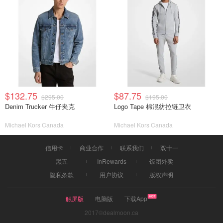
$132.75
$87.75
$295.00
$195.00
Denim Trucker 牛仔夹克
Logo Tape 棉混纺拉链卫衣
Michael Kors Canada
Michael Kors Canada
信用卡
商业合作
联系我们
双十一
黑五
InRewards
饭团外卖
隐私条款
用户协议
版权声明
触屏版
电脑版
下载App
2017©dealmoon.ca