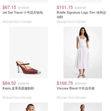
$67.15
$101.15
$178.00
$295.00
Jet Set Travel 小号花卉钱包
Brielle Signature Logo Trim 休闲运
动鞋
Michael Kors Canada
Michael Kors Canada
$84.50
$168.75
$198.00
$375.00
Kasia 皮革高跟穆勒鞋
Viscose Blend 中长连衣裙
Michael Kors Canada
Michael Kors Canada