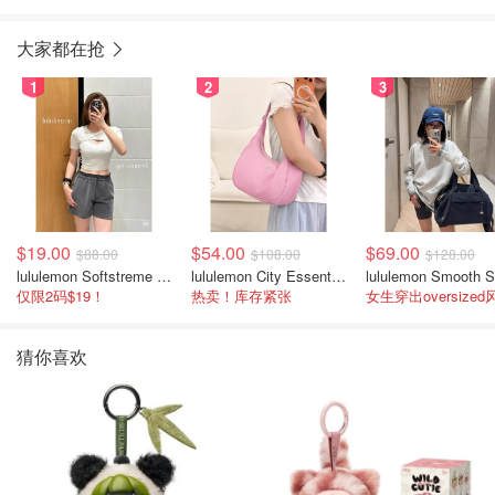
大家都在抢
1
2
3
$19.00
$54.00
$69.00
$88.00
$108.00
$128.00
lululemon Softstreme 女士高腰短裤 10cm
lululemon City Essentials 肩背包 4L
仅限2码$19！
热卖！库存紧张
女生穿出oversized
猜你喜欢