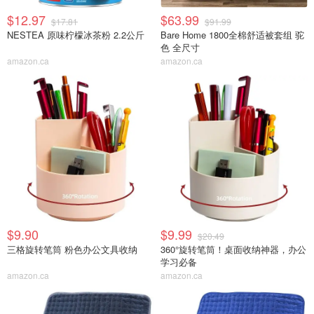
$12.97
$63.99
$17.81
$91.99
NESTEA 原味柠檬冰茶粉 2.2公斤
Bare Home 1800全棉舒适被套组 驼
色 全尺寸
amazon.ca
amazon.ca
$9.90
$9.99
$20.49
三格旋转笔筒 粉色办公文具收纳
360°旋转笔筒！桌面收纳神器，办公
学习必备
amazon.ca
amazon.ca