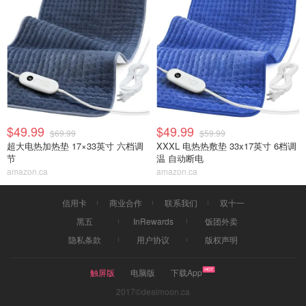
$49.99
$49.99
$69.99
$59.99
超大电热加热垫 17×33英寸 六档调
XXXL 电热热敷垫 33x17英寸 6档调
节
温 自动断电
amazon.ca
amazon.ca
信用卡
商业合作
联系我们
双十一
黑五
InRewards
饭团外卖
隐私条款
用户协议
版权声明
触屏版
电脑版
下载App
2017©dealmoon.ca