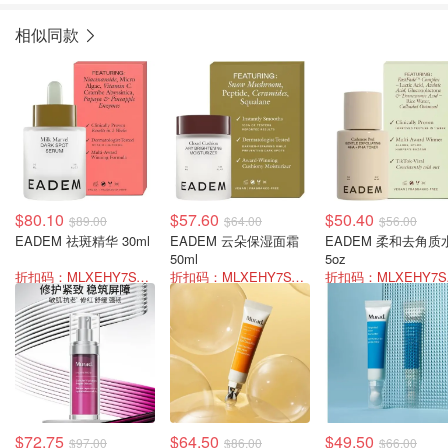
相似同款
$80.10
$57.60
$50.40
$89.00
$64.00
$56.00
EADEM 祛斑精华 30ml
EADEM 云朵保湿面霜
EADEM 柔和去角质
50ml
5oz
折扣码：MLXEHY7SVFBW
折扣码：MLXEHY7SVFBW
折扣
$72.75
$64.50
$49.50
$97.00
$86.00
$66.00