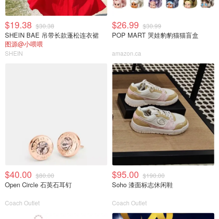
$19.38
$26.99
$30.38
$30.99
SHEIN BAE 吊带长款蓬松连衣裙
POP MART 哭娃豹豹猫猫盲盒
图源@小喂喂
SHEIN
amazon.ca
$40.00
$95.00
$80.00
$190.00
Open Circle 石英石耳钉
Soho 漆面标志休闲鞋
Coach Outlet
Coach Outlet