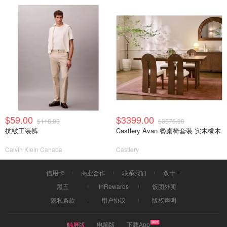
$59.00
$3399.00
$118.00
$3575.00
抗皱工装裤
Castlery Avan 餐桌椅套装 实木橡木
Calvin Klein Canada
Castlery
信用卡
商业合作
联系我们
双十一
黑五
InRewards
饭团外卖
隐私条款
用户协议
版权声明
触屏版
电脑版
下载App