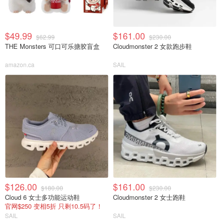
$49.99
$161.00
$62.99
$230.00
THE Monsters 可口可乐搪胶盲盒
Cloudmonster 2 女款跑步鞋
amazon.ca
SAIL
$126.00
$161.00
$180.00
$230.00
Cloud 6 女士多功能运动鞋
Cloudmonster 2 女士跑鞋
官网$250 变相5折 只剩10.5码了！
SAIL
SAIL