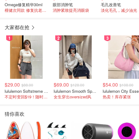
Omega修复精华30ml
眼部消肿笔
毛孔改善笔
檀健次同款 修复抗老舒缓 1瓶多效
消肿紧致提亮消眼袋
淡化毛孔，减少油光
大家都在抢
1
2
3
$29.00
$69.00
$54.00
$88.00
$128.00
$108.00
lululemon Softstreme 女士高腰短裤 10cm
lululemon Smooth Spacer 经典卫衣
不定时变回$19！随时点进来看
女生穿出oversized风
热卖！库存紧张
猜你喜欢