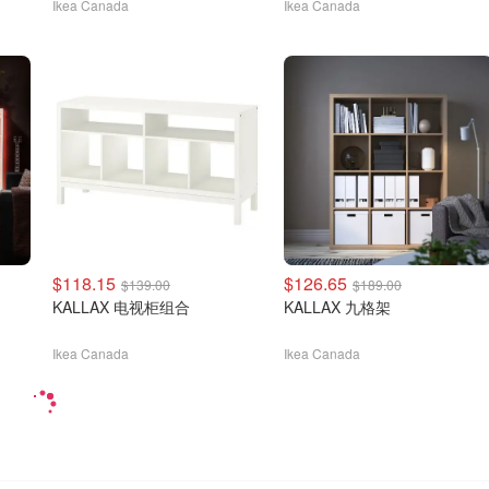
Ikea Canada
Ikea Canada
$118.15
$126.65
$139.00
$189.00
KALLAX 电视柜组合
KALLAX 九格架
Ikea Canada
Ikea Canada