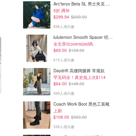
Arc'teryx Beta SL 男士夹克 黑色
5折 蹲补
$299.94
$600.00
698人感兴趣
lululemon Smooth Spacer 经典卫衣
女生穿出oversized风
$69.00
$128.00
615人感兴趣
Daydrift 高腰阔腿裤 常规款
罕见码全！真史低上次$114
$64.00
$148.00
569人感兴趣
Coach Work Boot 黑色工装靴
上新
$108.00
$360.00
538人感兴趣