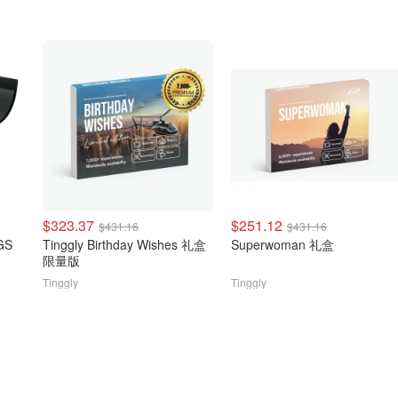
$323.37
$251.12
$431.16
$431.16
GS
Tinggly Birthday Wishes 礼盒
Superwoman 礼盒
限量版
Tinggly
Tinggly