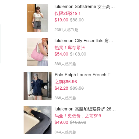
lululemon Softstreme 女士高腰短裤 10cm
仅限2码$19！
$19.00
$88.00
2391人感兴趣
lululemon City Essentials 肩背包 4L
热卖！库存紧张
$54.00
$108.00
889人感兴趣
Polo Ralph Lauren French Terry 女童连帽卫衣 7-16码
$91.55
$16.99
$157.18
之前$66.96
Thank You, Mom 贺卡
Romatico 8插座+4充电口 浪涌
$42.28
$89.50
保护插线板
比鲜花、礼盒更有心意
868人感兴趣
Tinggly
amazon.ca
lululemon 高腰加绒紧身裤 28"≈71cm 5个口袋
码全！史低价，之前$99
$49.00
$168.00
844人感兴趣