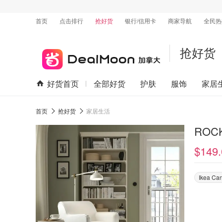
首页
点击排行
抢好货
银行/信用卡
商家导航
全民热
抢好货
好货首页
全部好货
护肤
服饰
家居
首页
抢好货
家居生活
ROC
$149.
Ikea Ca