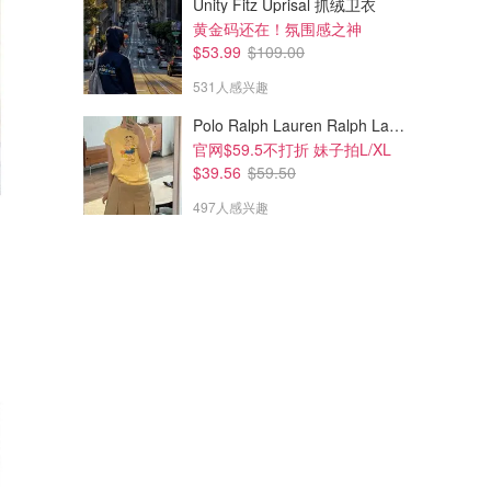
Unity Fitz Uprisal 抓绒卫衣
黄金码还在！氛围感之神
$53.99
$109.00
531人感兴趣
Polo Ralph Lauren Ralph Lauren Polo Bear 女童棉T恤 染色 1件
官网$59.5不打折 妹子拍L/XL
$39.56
$59.50
497人感兴趣