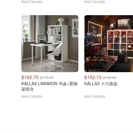
Ikea Canada
Ikea Canada
$162.75
$152.15
$174.00
$199.00
KALLAX LINNMON 书桌+置物
KALLAX 十六格架
架组合
Ikea Canada
Ikea Canada