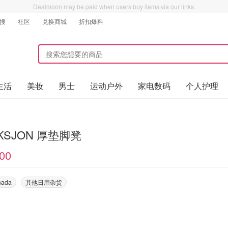
Dealmoon may be paid when users buy items via our links.
搜
社区
兑换商城
折扣爆料
生活
美妆
男士
运动户外
家电数码
个人护理
KSJON 厚垫脚凳
00
nada
其他日用杂货