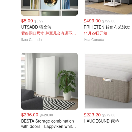
$5.09
$499.00
$5.99
$799.00
UTSADD 猫窝篮
FRIHETEN 转角布艺沙发
看好洞口尺寸 胖宝儿会有进不去的风险
11月29日开始
Ikea Canada
Ikea Canada
$336.00
$223.20
$420.00
$279.00
BESTA Storage combination
HAUGESUND 床垫
with doors - Lappviken white -
IKEA