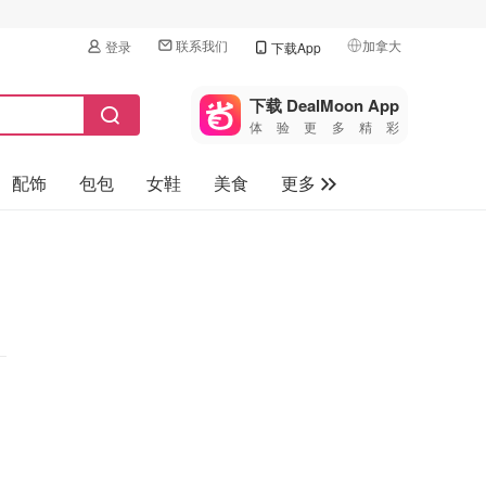
联系我们
加拿大
登录
下载App
🇺🇸
美国
下载 DealMoon App
体验更多精彩
🇨🇳
中国
配饰
包包
女鞋
美食
更多
🇨🇦
加拿大
🇬🇧
母婴玩具
英国
保健品
🇩🇪
德国
旅游
🇫🇷
法国
汽车
🇮🇹
意大利
🇦🇺
澳洲
🇳🇿
新西兰