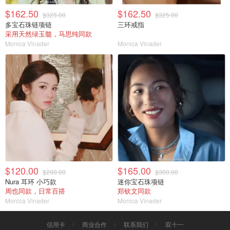
$162.50
$162.50
$325.00
$325.00
多宝石珠链项链
三环戒指
采用天然绿玉髓，马思纯同款
Monica Vinader
Monica Vinader
$120.00
$165.00
$200.00
$300.00
Nura 耳环 小巧款
迷你宝石珠项链
周也同款，日常百搭
郑钦文同款
Monica Vinader
Monica Vinader
信用卡
商业合作
联系我们
双十一