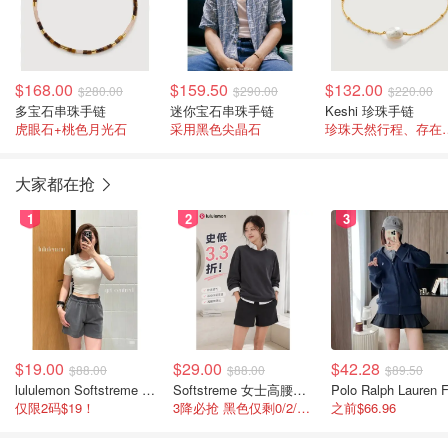
$168.00
$159.50
$132.00
$280.00
$290.00
$220.00
多宝石串珠手链
迷你宝石串珠手链
Keshi 珍珠手链
虎眼石+桃色月光石
采用黑色尖晶石
珍珠天然行程
大家都在抢
1
2
3
$19.00
$29.00
$42.28
$88.00
$88.00
$89.50
lululemon Softstreme 女士高腰短裤 10cm
Softstreme 女士高腰短裤 4英寸
仅限2码$19！
3降必抢 黑色仅剩0/2/4码
之前$66.96