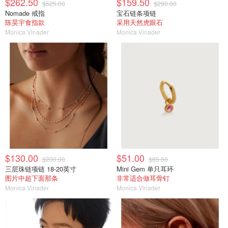
$262.50
$159.50
$525.00
$290.00
Nomade 戒指
宝石链条项链
陈昊宇食指款
采用天然虎眼石
Monica Vinader
Monica Vinader
$130.00
$51.00
$200.00
$85.00
三层珠链项链 18-20英寸
Mini Gem 单只耳环
图片中超下面那条
非常适合做耳骨钉
Monica Vinader
Monica Vinader