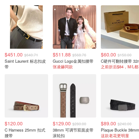
$451.00
$511.88
$60.00
$640.71
$568.76
$150.00
Saint Laurent 标志扣皮
Gucci Logo金属扣腰带
C硬件可翻转腰带 32
带
张凌赫同款
之前
$120.00
$129.00
$89.00
$280.00
$240.00
C Harness 25mm 扣式
38mm 可调节双面皮带
腰带
滚轮扣
这款老花更明显