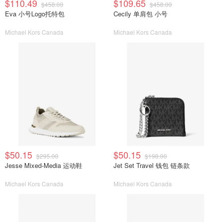
$110.49
$109.65
$458.00
$458.00
Eva 小号Logo托特包
Cecily 单肩包 小号
Michael Kors Canada
Michael Kors Canada
$50.15
$50.15
$295.00
$198.00
Jesse Mixed-Media 运动鞋
Jet Set Travel 钱包 链条款
Michael Kors Canada
Michael Kors Canada