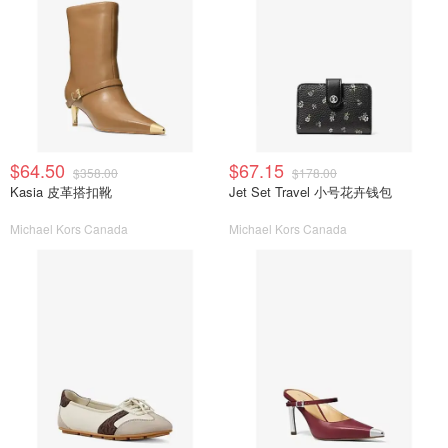
$64.50
$67.15
$358.00
$178.00
Kasia 皮革搭扣靴
Jet Set Travel 小号花卉钱包
Michael Kors Canada
Michael Kors Canada