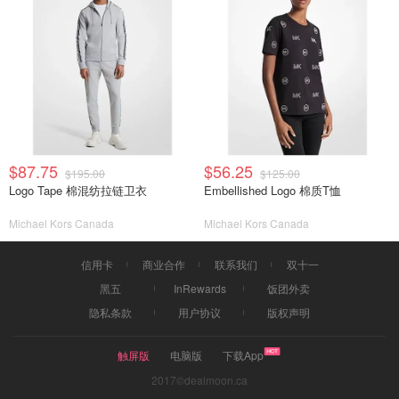
$87.75
$56.25
$195.00
$125.00
Logo Tape 棉混纺拉链卫衣
Embellished Logo 棉质T恤
Michael Kors Canada
Michael Kors Canada
信用卡
商业合作
联系我们
双十一
黑五
InRewards
饭团外卖
隐私条款
用户协议
版权声明
触屏版
电脑版
下载App
2017©dealmoon.ca