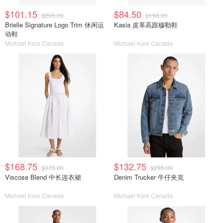
$101.15
$84.50
$295.00
$198.00
Brielle Signature Logo Trim 休闲运
Kasia 皮革高跟穆勒鞋
动鞋
Michael Kors Canada
Michael Kors Canada
$168.75
$132.75
$375.00
$295.00
Viscose Blend 中长连衣裙
Denim Trucker 牛仔夹克
Michael Kors Canada
Michael Kors Canada