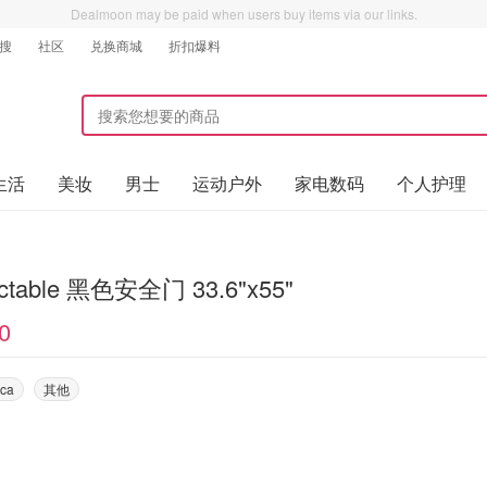
Dealmoon may be paid when users buy items via our links.
搜
社区
兑换商城
折扣爆料
生活
美妆
男士
运动户外
家电数码
个人护理
actable 黑色安全门 33.6"x55"
0
ca
其他