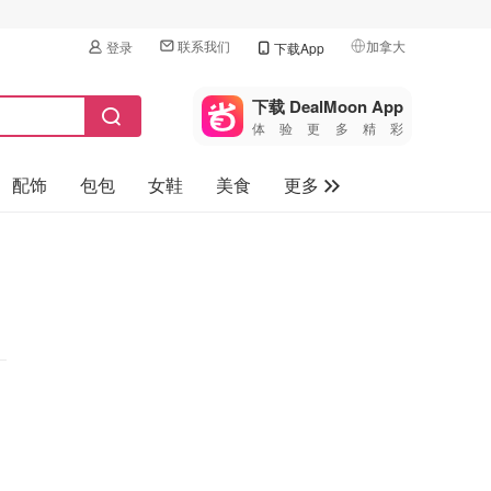
联系我们
加拿大
登录
下载App
🇺🇸
美国
下载 DealMoon App
体验更多精彩
🇨🇳
中国
配饰
包包
女鞋
美食
更多
🇨🇦
加拿大
🇬🇧
母婴玩具
英国
保健品
🇩🇪
德国
旅游
🇫🇷
法国
汽车
🇮🇹
意大利
🇦🇺
澳洲
🇳🇿
新西兰