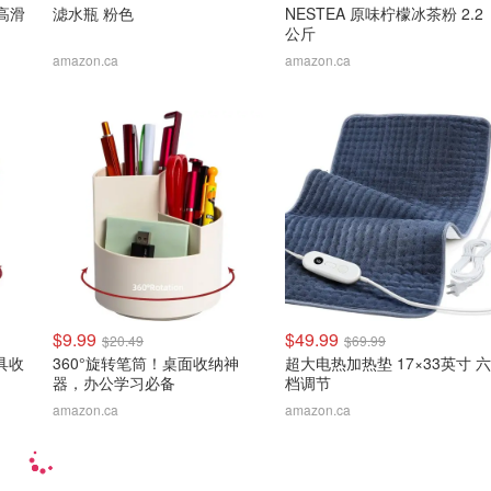
 高滑
滤水瓶 粉色
NESTEA 原味柠檬冰茶粉 2.2
公斤
amazon.ca
amazon.ca
$9.99
$49.99
$20.49
$69.99
具收
360°旋转笔筒！桌面收纳神
超大电热加热垫 17×33英寸 六
器，办公学习必备
档调节
amazon.ca
amazon.ca