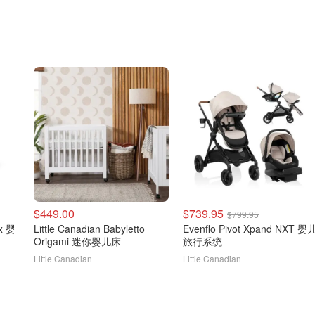
$449.00
$739.95
$799.95
ex 婴
Little Canadian Babyletto
Evenflo Pivot Xpand NXT 婴
Origami 迷你婴儿床
旅行系统
Little Canadian
Little Canadian