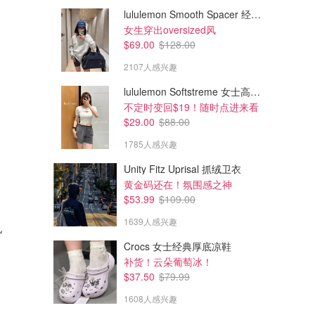
lululemon Smooth Spacer 经典卫衣
女生穿出oversized风
$69.00
$128.00
2107人感兴趣
lululemon Softstreme 女士高腰短裤 10cm
不定时变回$19！随时点进来看
$29.00
$88.00
1785人感兴趣
Unity Fitz Uprisal 抓绒卫衣
黄金码还在！氛围感之神
$53.99
$109.00
$599.97
$19.00
$749.97
$24.99
1639人感兴趣
儿
Evenflo Revolve360 Slim 旋转
Lego Creator 31162 萌兔拼装
儿童安全座椅 绿环保款
玩具 3合1
Crocs 女士经典厚底凉鞋
amazon.ca
amazon.ca
补货！云朵葡萄冰！
$37.50
$79.99
1608人感兴趣