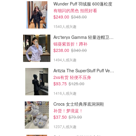
Wunder Puff 羽绒服 600蓬松度
有细闪的黑色 拍照好看
$249.00
$348.00
1540人感兴趣
Arc'teryx Gamma 轻量连帽卫衣 女款
锦葵紫首折！蹲补
$238.00
$340.00
1494人感兴趣
Aritzia The SuperStuff Puff Vest 轻盈亮面马甲
2xs有货 轻便不压身
$93.75
$125.00
1416人感兴趣
Crocs 女士经典厚底洞洞鞋
补货！梦境蓝！
$37.50
$79.99
1237人感兴趣