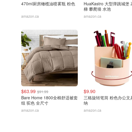
470ml厨房橄榄油喷雾瓶 粉色
HuaKastro 大型弹跳城堡
梯 攀爬墙 水池
amazon.ca
amazon.ca
$63.99
$9.90
$91.99
Bare Home 1800全棉舒适被套
三格旋转笔筒 粉色办公文
组 驼色 全尺寸
纳
amazon.ca
amazon.ca