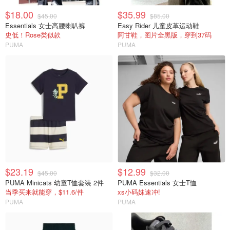
$18.00
$35.99
$45.00
$85.00
Essentials 女士高腰喇叭裤
Easy Rider 儿童皮革运动鞋
史低！Rose类似款
阿甘鞋，图片全黑版，穿到37码
PUMA
PUMA
$23.19
$12.99
$45.00
$32.00
PUMA Minicats 幼童T恤套装 2件
PUMA Essentials 女士T恤
当季买来就能穿，$11.6/件
xs小码妹速冲!
PUMA
PUMA