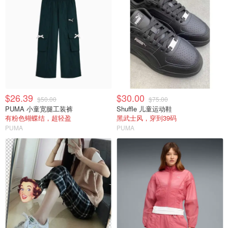
$26.39
$30.00
$50.00
$75.00
PUMA 小童宽腿工装裤
Shuffle 儿童运动鞋
有粉色蝴蝶结，超轻盈
黑武士风，穿到39码
PUMA
PUMA