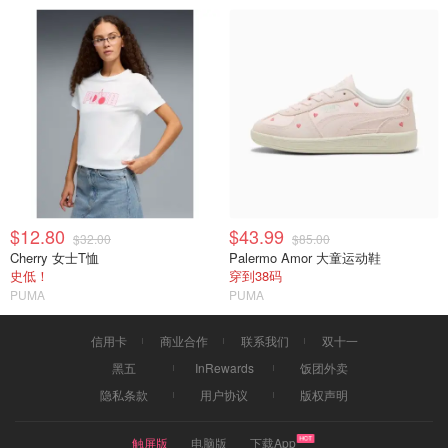
$12.80
$43.99
$32.00
$85.00
Cherry 女士T恤
Palermo Amor 大童运动鞋
史低！
穿到38码
PUMA
PUMA
信用卡
商业合作
联系我们
双十一
黑五
InRewards
饭团外卖
隐私条款
用户协议
版权声明
触屏版
电脑版
下载App