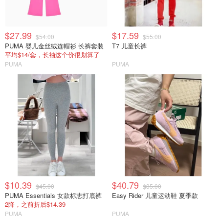
$27.99
$17.59
$54.00
$55.00
PUMA 婴儿金丝绒连帽衫 长裤套装
T7 儿童长裤
平均$14/套，长袖这个价很划算了
PUMA
PUMA
$10.39
$40.79
$45.00
$85.00
PUMA Essentials 女款标志打底裤
Easy Rider 儿童运动鞋 夏季款
2降，之前折后$14.39
PUMA
PUMA