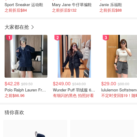
Sport Sneaker 运动鞋
Mary Jane 牛仔草编鞋
Janie 乐福鞋
之前折后$84
之前折后$132
之前折后$88
大家都在抢
1
2
3
$42.28
$249.00
$29.00
$89.50
$348.00
$88.00
Polo Ralph Lauren French Terry 女童连帽卫衣 7-16码
Wunder Puff 羽绒服 600蓬松度
之前$66.96
有细闪的黑色 拍照好看
猜你喜欢