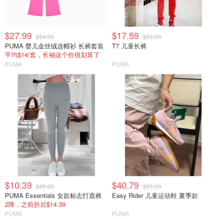
$27.99
$17.59
$54.00
$55.00
PUMA 婴儿金丝绒连帽衫 长裤套装
T7 儿童长裤
平均$14/套，长袖这个价很划算了
PUMA
PUMA
$10.39
$40.79
$45.00
$85.00
PUMA Essentials 女款标志打底裤
Easy Rider 儿童运动鞋 夏季款
2降，之前折后$14.39
PUMA
PUMA