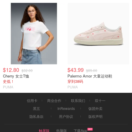
$12.80
$43.99
$32.00
$85.00
Cherry 女士T恤
Palermo Amor 大童运动鞋
史低！
穿到38码
PUMA
PUMA
信用卡
商业合作
联系我们
双十一
黑五
InRewards
饭团外卖
隐私条款
用户协议
版权声明
触屏版
电脑版
下载App