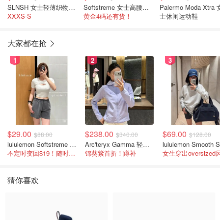
SLNSH 女士轻薄织物束脚裤
Softstreme 女士高腰短裤 4英寸
Palermo Moda Xtra 
XXXS-S
黄金4码还有货！
士休闲运动鞋
大家都在抢
1
2
3
$29.00
$238.00
$69.00
$88.00
$340.00
$128.00
lululemon Softstreme 女士高腰短裤 10cm
Arc'teryx Gamma 轻量连帽卫衣 女款
不定时变回$19！随时点进来看
锦葵紫首折！蹲补
女生穿出oversized
猜你喜欢