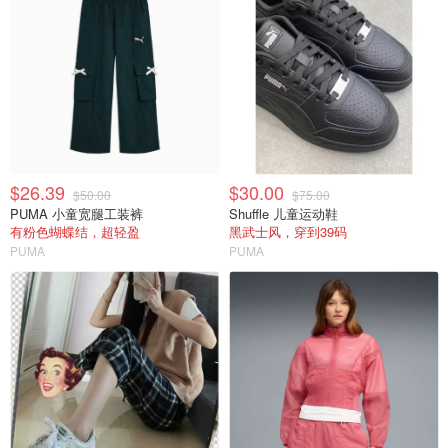
$26.39
$30.00
$50.00
$75.00
PUMA 小童宽腿工装裤
Shuffle 儿童运动鞋
有粉色蝴蝶结，超轻盈
黑武士风，穿到39码
PUMA
PUMA