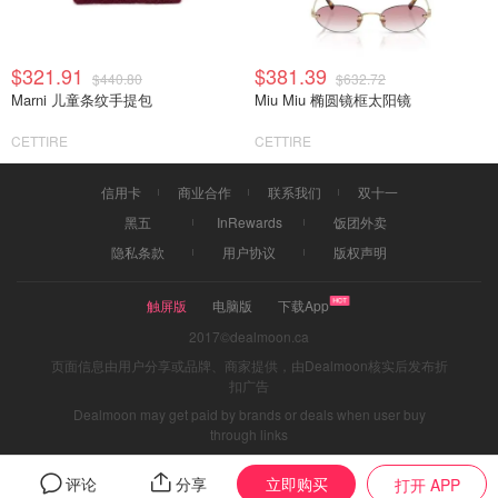
$321.91
$381.39
$440.80
$632.72
Marni 儿童条纹手提包
Miu Miu 椭圆镜框太阳镜
CETTIRE
CETTIRE
信用卡
商业合作
联系我们
双十一
黑五
InRewards
饭团外卖
隐私条款
用户协议
版权声明
触屏版
电脑版
下载App
2017©dealmoon.ca
页面信息由用户分享或品牌、商家提供，由Dealmoon核实后发布折
扣广告
Dealmoon may get paid by brands or deals when user buy
through links
立即购买
评论
分享
打开 APP