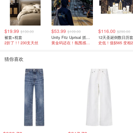
$19.99
$53.99
$116.00
$130.00
$109.00
$290.00
被套+枕套
Unity Fitz Uprisal 抓绒卫衣
12天圣诞倒数日历
2折了！! 230支天丝
黄金码还在！氛围感之神
史低！值$565 变相
猜你喜欢