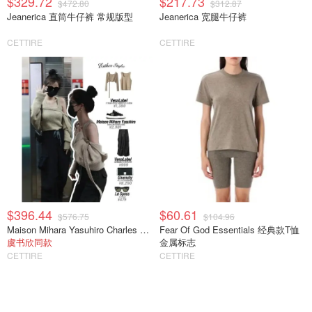
$329.72
$217.73
$472.80
$312.87
Jeanerica 直筒牛仔裤 常规版型
Jeanerica 宽腿牛仔裤
CETTIRE
CETTIRE
$396.44
$60.61
$576.75
$104.96
Maison Mihara Yasuhiro Charles 系带休闲鞋
Fear Of God Essentials 经典款T恤
虞书欣同款
金属标志
CETTIRE
CETTIRE