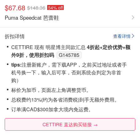
$67.68
$148.36
54% off
Puma Speedcat 芭蕾鞋
折扣详情
查看详情
CETTIRE 现有 明星博主同款汇总
4折起+定价优势+额
外9折，使用折扣码
G145785
tips:
注‮新册‬账户，需下载APP，之前买过地址或者手
机号换一下，输入后可享，否则系统会‮定判‬为非首
购）
标价为加币，页面左上角调整货币。
总税费约13%(约为各省消费税)到手无额外费用。
订单满CAD$300加拿大境内免运费。
CETTIRE 直达购买链接 →