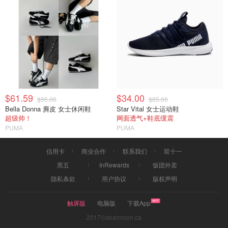
$61.59
$34.00
$95.00
$85.00
Bella Donna 麂皮 女士休闲鞋
Star Vital 女士运动鞋
超级帅！
网面透气+鞋底缓震
PUMA
PUMA
信用卡
商业合作
联系我们
双十一
黑五
InRewards
饭团外卖
隐私条款
用户协议
版权声明
触屏版
电脑版
下载App
2017©dealmoon.ca