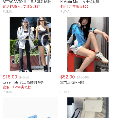
ATTACANTO II 儿童人草足球鞋
K-Moda Mesh 女士运动鞋
穿到37.5码，专业足球鞋
4折！之前折后$65
PUMA
PUMA
$18.00
$52.00
$45.00
$130.00
Essentials 女士高腰喇叭裤
室内运动休闲鞋
史低！Rose类似款
PUMA
PUMA