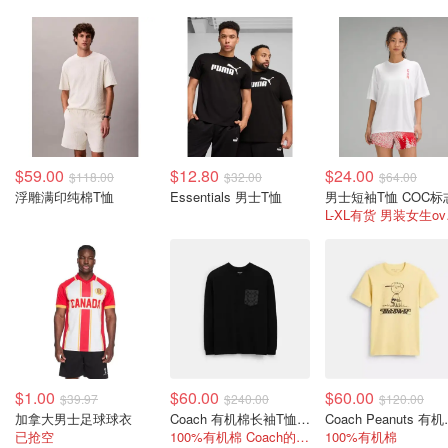
$59.00
$12.80
$24.00
$118.00
$32.00
$64.00
浮雕满印纯棉T恤
Essentials 男士T恤
男士短袖T恤 COC标
L-XL
$1.00
$60.00
$60.00
$39.97
$240.00
$120.00
加拿大男士足球球衣
Coach 有机棉长袖T恤 经典款
Coach
已抢空
100%有机棉 Coach的长袖这个价很值！
100%有机棉