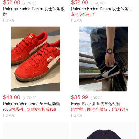
$52.00
$52.00
$130.00
$130.00
Palermo Faded Denim 女士休闲板
Palermo Faded Denim 女士休闲运动鞋
鞋
花色太特别了
PUMA
PUMA
$48.00
$35.99
$120.00
$85.00
Palermo Weathered 男士运动鞋
Easy Rider 儿童皮革运动鞋
rose同系列，之前6折折后$56
阿甘鞋，图片全黑版，穿到37码
PUMA
PUMA