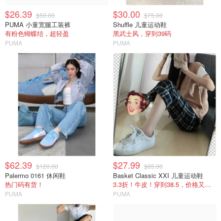
$26.39
$30.00
$50.00
$75.00
PUMA 小童宽腿工装裤
Shuffle 儿童运动鞋
有粉色蝴蝶结，超轻盈
黑武士风，穿到39码
PUMA
PUMA
$62.39
$27.99
$120.00
$85.00
Palermo 0161 休闲鞋
Basket Classic XXI 儿童运动鞋
热门码有货！
3.3折！牛皮！穿到38.5，价格又降回来了
PUMA
PUMA