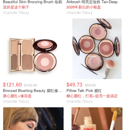
Beautiful Skin Bronzing Brush 妆刷
Airbrush 明亮定妆粉 Tan-Deep
送的是这个刷子
2026年新出的小银盘
Charlotte Tilbury
Charlotte Tilbury
$121.60
$49.73
$152.00
$58.50
Bronzed Blushing Beauty 腮红修容盘套装
Pillow Talk Pink 腮红
溏心腮红+修容盘
糖心腮红，打底+提亮一盘搞定
Charlotte Tilbury
Charlotte Tilbury