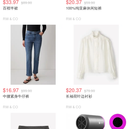
$33.97
$20.37
$89.90
$59.90
百褶半裙
100%纯亚麻休闲短裤
RW & CO
RW & CO
$16.97
$20.37
$99.90
$79.90
中腰紧身牛仔裤
长袖荷叶边衬衫
RW & CO
RW & CO