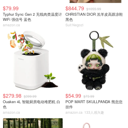
$79.99
$844.79
$1055.99
Typhur Sync Gen 2 无线肉类温度计
CHRISTIAN DIOR 羔羊皮高跟凉鞋
WiFi 强信号 蓝色
黑色
amazon.ca
Suit Negozi
$279.98
$54.99
$399.99
$73.99
Ouaken 4L 智能厨房电动堆肥机 白
POP MART SKULLPANDA 熊怠怠
色
挂件
amazon.ca
amazon.ca
133人感兴趣