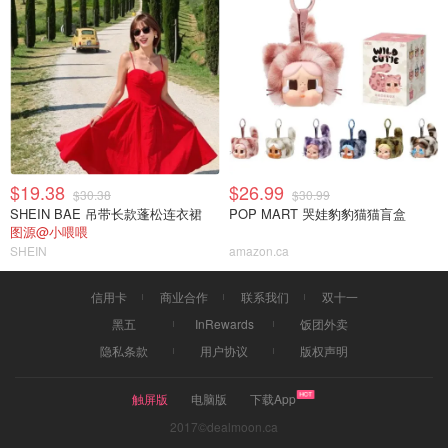
$19.38
$26.99
$30.38
$30.99
SHEIN BAE 吊带长款蓬松连衣裙
POP MART 哭娃豹豹猫猫盲盒
图源@小喂喂
SHEIN
amazon.ca
信用卡
商业合作
联系我们
双十一
黑五
InRewards
饭团外卖
隐私条款
用户协议
版权声明
触屏版
电脑版
下载App
2017©dealmoon.ca