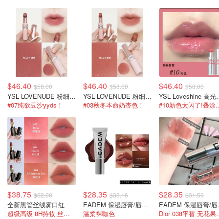
$46.40
$46.40
$46.40
$58.00
$58.00
$58.00
YSL LOVENUDE 粉细管口红
YSL LOVENUDE 粉细管口红
YSL Love
#07纯欲豆沙yyds！
#03秋冬本命奶杏色！
#10新色太闪
$38.75
$28.35
$28.35
$62.00
$33.16
$31.50
全新黑管丝绒雾口红
EADEM 保湿唇膏/唇膜 #Boba Bounce
EADEM
超级高级 8H持妆 丝滑不卡纹！
温柔裸咖色
Dior 03