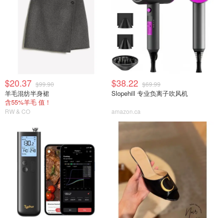
$20.37
$38.22
$99.90
$69.99
羊毛混纺半身裙
Slopehill 专业负离子吹风机
含55%羊毛 值！
RW & CO
amazon.ca