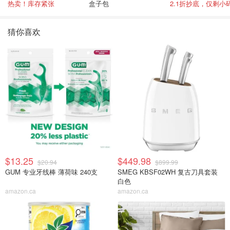
热卖！库存紧张
盒子包
2.1折抄底，仅剩小
猜你喜欢
$13.25
$449.98
$20.94
$899.99
GUM 专业牙线棒 薄荷味 240支
SMEG KBSF02WH 复古刀具套装
白色
amazon.ca
amazon.ca