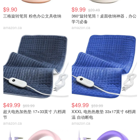
$9.90
$9.99
$20.49
三格旋转笔筒 粉色办公文具收纳
360°旋转笔筒！桌面收纳神器，办公
学习必备
amazon.ca
amazon.ca
$49.99
$49.99
$69.99
$59.99
超大电热加热垫 17×33英寸 六档调
XXXL 电热热敷垫 33x17英寸 6档调
节
温 自动断电
amazon.ca
amazon.ca