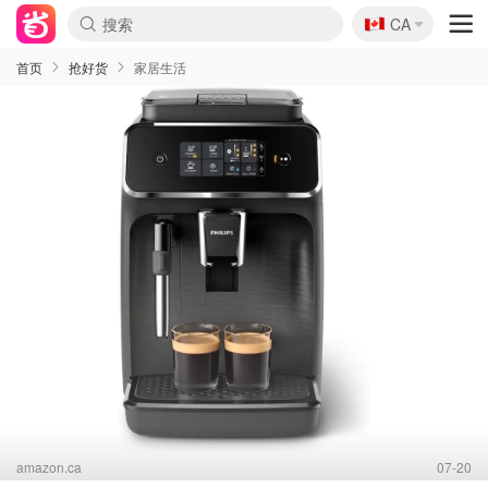
🇨🇦
CA
首页
抢好货
家居生活
amazon.ca
07-20