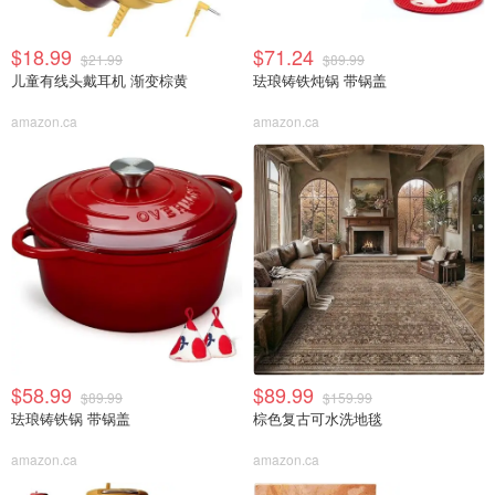
$18.99
$71.24
$21.99
$89.99
儿童有线头戴耳机 渐变棕黄
珐琅铸铁炖锅 带锅盖
amazon.ca
amazon.ca
$58.99
$89.99
$89.99
$159.99
珐琅铸铁锅 带锅盖
棕色复古可水洗地毯
amazon.ca
amazon.ca