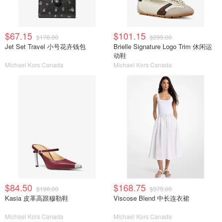
$67.15
$101.15
$178.00
$295.00
Jet Set Travel 小号花卉钱包
Brielle Signature Logo Trim 休闲运
动鞋
Michael Kors Canada
Michael Kors Canada
$84.50
$168.75
$198.00
$375.00
Kasia 皮革高跟穆勒鞋
Viscose Blend 中长连衣裙
Michael Kors Canada
Michael Kors Canada