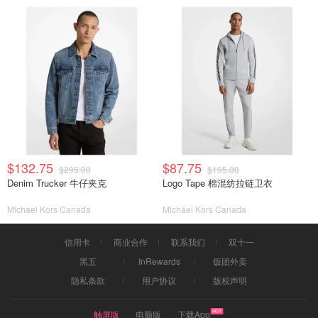
$132.75
$87.75
$295.00
$195.00
Denim Trucker 牛仔夹克
Logo Tape 棉混纺拉链卫衣
Michael Kors Canada
Michael Kors Canada
信用卡
商业合作
联系我们
双十一
黑五
InRewards
饭团外卖
隐私条款
用户协议
版权声明
触屏版
电脑版
下载App