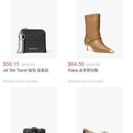
$50.15
$64.50
$198.00
$358.00
Jet Set Travel 钱包 链条款
Kasia 皮革搭扣靴
Michael Kors Canada
Michael Kors Canada