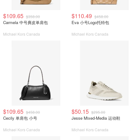
$109.65
$110.49
$358.00
$458.00
Carmela 中号麂皮单肩包
Eva 小号Logo托特包
Michael Kors Canada
Michael Kors Canada
$109.65
$50.15
$458.00
$295.00
Cecily 单肩包 小号
Jesse Mixed-Media 运动鞋
Michael Kors Canada
Michael Kors Canada