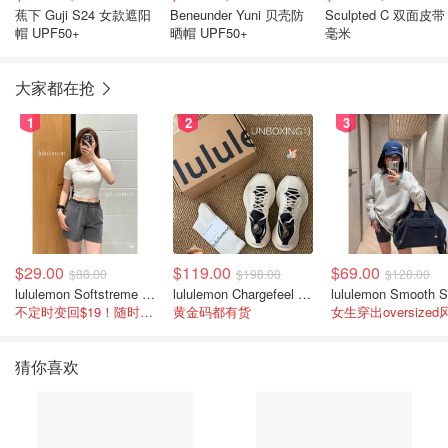
蕉下 Guji S24 女款遮阳
Beneunder Yuni 贝壳防
Sculpted C 双面皮带 
帽 UPF50+
晒帽 UPF50+
毫米
大家都在抢
1
2
3
$29.00
$119.00
$69.00
$88.00
$198.00
$128.00
lululemon Softstreme 女士高腰短裤 10cm
lululemon Chargefeel 3 男士运动鞋
不定时变回$19！随时点进来看
黄金码都有货
女生穿出oversized
猜你喜欢