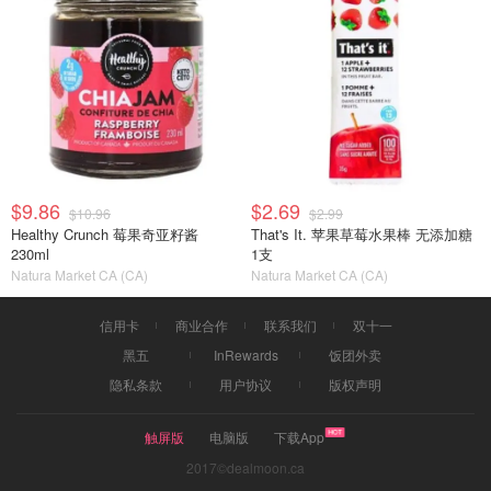
$9.86
$2.69
$10.96
$2.99
Healthy Crunch 莓果奇亚籽酱
That's It. 苹果草莓水果棒 无添加糖
230ml
1支
Natura Market CA (CA)
Natura Market CA (CA)
信用卡
商业合作
联系我们
双十一
黑五
InRewards
饭团外卖
隐私条款
用户协议
版权声明
触屏版
电脑版
下载App
2017©dealmoon.ca