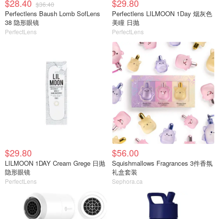
$28.40
$29.80
$36.40
Perfectlens Baush Lomb SofLens
Perfectlens LILMOON 1Day 烟灰色
38 隐形眼镜
美瞳 日抛
PerfectLens
PerfectLens
$29.80
$56.00
LILMOON 1DAY Cream Grege 日抛
Squishmallows Fragrances 3件香氛
隐形眼镜
礼盒套装
PerfectLens
Sephora.ca