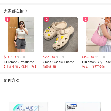
大家都在抢
1
2
3
$19.00
$35.00
$54.00
$88.00
$69.99
$108.00
lululemon Softstreme 女士高腰短裤 10cm
Crocs Classic Enamel Buckle 卡骆驰布扣便鞋
2.1折抄底，仅剩小码！
新款彩扣
热卖！库存紧张
猜你喜欢