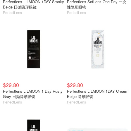
Perfectlens LILMOON 1DAY Smoky
Perfectlens SofLens One Day 一次
Beige 日抛隐形眼镜
性隐形眼镜
PerfectLens
PerfectLens
$29.80
$29.80
Perfectlens LILMOON 1 Day Rusty
Perfectlens LILMOON 1DAY Cream
Gray 日抛隐形眼镜
Beige 隐形眼镜
PerfectLens
PerfectLens