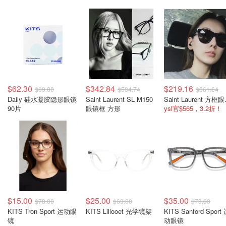
$62.30
$342.84
$219.16
$89.00
$584.74
$361.64
Daily 硅水凝胶隐形眼镜
Saint Laurent SL M150
Sain
90片
眼镜框 方形
ysl官$565，3.2折！
$15.00
$25.00
$35.00
$78.00
$69.00
$78.00
KITS Tron Sport 运动眼
KITS Lillooet 光学镜架
KITS Sanford Sport
镜
动眼镜