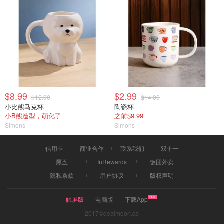
$8.99
$2.99
$12.00
$14.00
小比熊马克杯
陶瓷杯
小B熊造型，萌化了
之前$9.99
Simons
Simons
信用卡
商业合作
联系我们
双十一
黑五
InRewards
饭团外卖
隐私条款
用户协议
版权声明
触屏版
电脑版
下载App
2017©dealmoon.ca