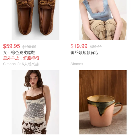
$59.95
$19.99
$190.00
$39.00
女士棕色麂皮船鞋
蕾丝领短款背心
里外羊皮，舒服得很
Simons
316人感兴趣
Simons