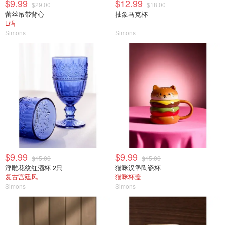
$9.99
$12.99
$29.00
$18.00
蕾丝吊带背心
抽象马克杯
L码
Simons
Simons
$9.99
$9.99
$15.00
$15.00
浮雕花纹红酒杯 2只
猫咪汉堡陶瓷杯
复古宫廷风
猫咪杯盖
Simons
Simons