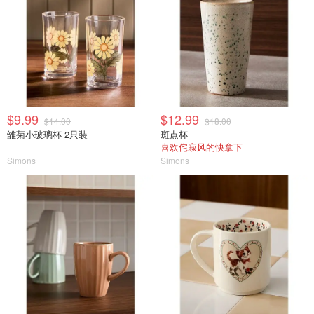
$9.99
$12.99
$14.00
$18.00
雏菊小玻璃杯 2只装
斑点杯
喜欢侘寂风的快拿下
Simons
Simons