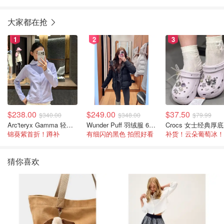
大家都在抢
1
2
3
$238.00
$249.00
$37.50
$340.00
$348.00
$79.99
Arc'teryx Gamma 轻量连帽卫衣 女款
Wunder Puff 羽绒服 600蓬松度
C
锦葵紫首折！蹲补
有细闪的黑色 拍照好看
补货！云朵葡萄冰！
猜你喜欢