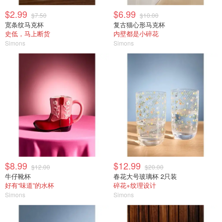
$2.99
$6.99
$7.50
$10.00
宽条纹马克杯
复古猫心形马克杯
史低，马上断货
内壁都是小碎花
Simons
Simons
$8.99
$12.99
$12.00
$20.00
牛仔靴杯
春花大号玻璃杯 2只装
好有“味道”的水杯
碎花+纹理设计
Simons
Simons