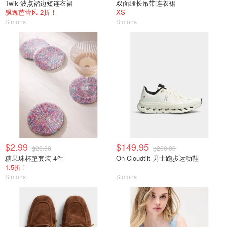
Twik 波点褶边短连衣裙
双面缎长吊带连衣裙
飘逸芭蕾风 2折！
XS
Simons
Simons
$2.99
$149.95
$29.00
$200.00
糖果珠杯垫套装 4件
On Cloudtilt 男士跑步运动鞋
1.5折！
Simons
Simons