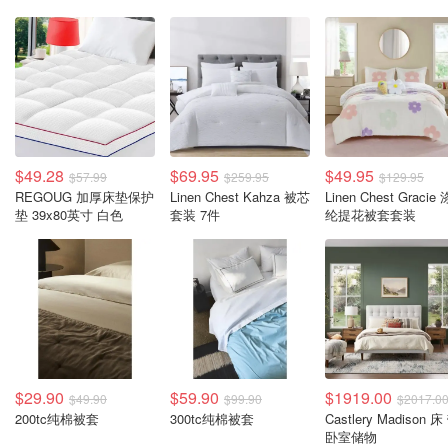
$49.28
$69.95
$49.95
$57.99
$259.95
$129.95
REGOUG 加厚床垫保护
Linen Chest Kahza 被芯
Linen Chest Gracie 
垫 39x80英寸 白色
套装 7件
纶提花被套套装
$29.90
$59.90
$1919.00
$49.90
$99.90
$2017.0
200tc纯棉被套
300tc纯棉被套
Castlery Madison 床
卧室储物