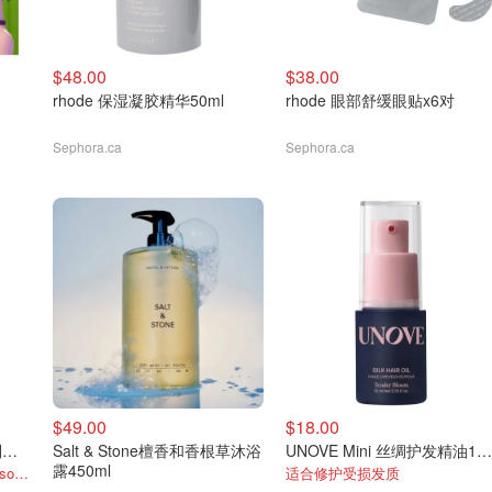
$48.00
$38.00
rhode 保湿凝胶精华50ml
rhode 眼部舒缓眼贴x6对
Sephora.ca
Sephora.ca
$49.00
$18.00
Salt & Stone 佛手柑尤加利护手霜75ml
Salt & Stone檀香和香根草沐浴
UNOVE Mini 丝绸护发精油10ml
露450ml
小编同款 超大1支 超好闻 aesop平替！
适合修护受损发质