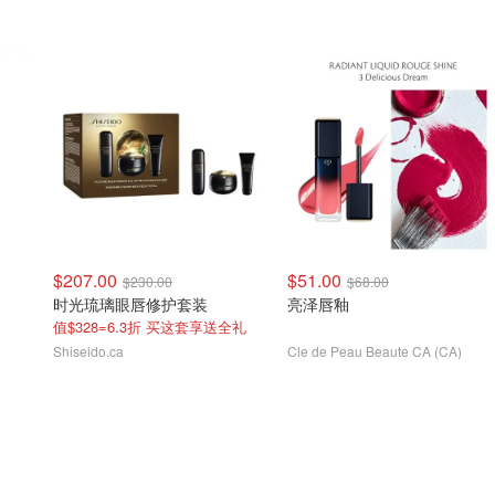
$207.00
$51.00
$230.00
$68.00
时光琉璃眼唇修护套装
亮泽唇釉
值$328=6.3折 买这套享送全礼
Shiseido.ca
Cle de Peau Beaute CA (CA)