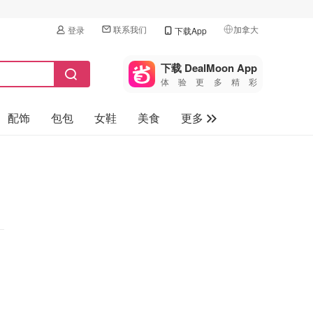
联系我们
加拿大
登录
下载App
🇺🇸
美国
下载 DealMoon App
体验更多精彩
🇨🇳
中国
配饰
包包
女鞋
美食
更多
🇨🇦
加拿大
🇬🇧
母婴玩具
英国
保健品
🇩🇪
德国
旅游
🇫🇷
法国
汽车
🇮🇹
意大利
🇦🇺
澳洲
🇳🇿
新西兰