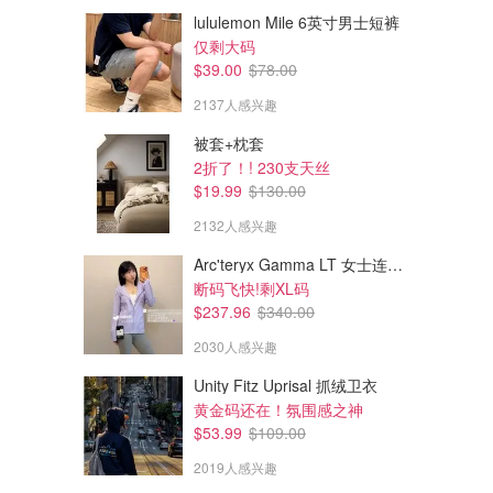
lululemon Mile 6英寸男士短裤
仅剩大码
$39.00
$78.00
2137人感兴趣
被套+枕套
2折了！! 230支天丝
$19.99
$130.00
2132人感兴趣
Arc'teryx Gamma LT 女士连帽夹克
$20.70
$46.40
$25.00
$58.00
断码飞快!剩XL码
SKINTIFIC 02 Coral Rose 多
YSL LOVENUDE 唇部塑形膏
$237.96
$340.00
肽亮肤润唇精华
新品
2030人感兴趣
amazon.ca
YSL Beauty.ca
Unity Fitz Uprisal 抓绒卫衣
黄金码还在！氛围感之神
$53.99
$109.00
2019人感兴趣