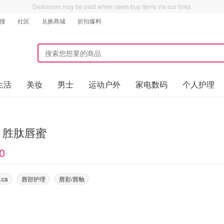
Dealmoon may be paid when users buy items via our links.
搜
社区
兑换商城
折扣爆料
生活
美妆
男士
运动户外
家电数码
个人护理
de 胜肽唇蜜
0
.ca
唇部护理
唇彩/唇釉