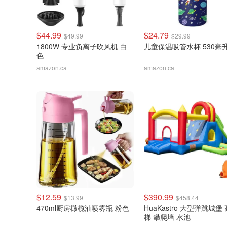
$44.99
$24.79
$49.99
$29.99
1800W 专业负离子吹风机 白
儿童保温吸管水杯 530毫
色
amazon.ca
amazon.ca
$12.59
$390.99
$13.99
$458.44
470ml厨房橄榄油喷雾瓶 粉色
HuaKastro 大型弹跳城堡
梯 攀爬墙 水池