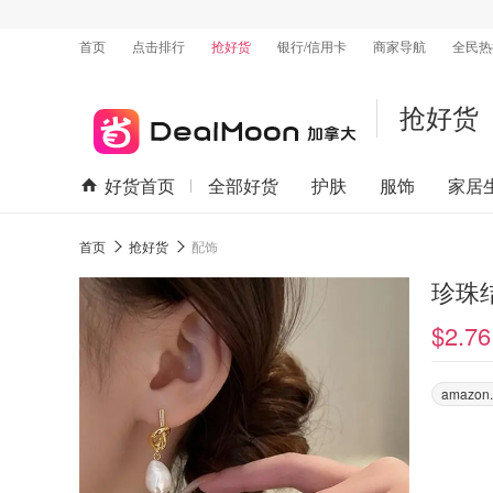
首页
点击排行
抢好货
银行/信用卡
商家导航
全民热
抢好货
好货首页
全部好货
护肤
服饰
家居
首页
抢好货
配饰
珍珠结
$2.76
amazon.