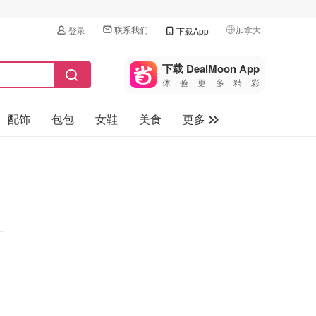
联系我们
加拿大
登录
下载App
🇺🇸
美国
下载 DealMoon App
体验更多精彩
🇨🇳
中国
配饰
包包
女鞋
美食
更多
🇨🇦
加拿大
🇬🇧
母婴玩具
英国
保健品
🇩🇪
德国
旅游
🇫🇷
法国
汽车
🇮🇹
意大利
🇦🇺
澳洲
🇳🇿
新西兰