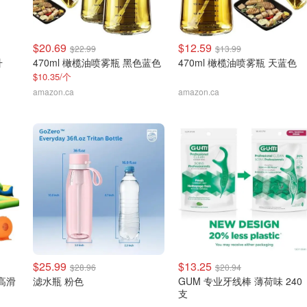
$20.69
$12.59
$22.99
$13.99
升
470ml 橄榄油喷雾瓶 黑色蓝色
470ml 橄榄油喷雾瓶 天蓝色
$10.35/个
amazon.ca
amazon.ca
$25.99
$13.25
$28.96
$20.94
 高滑
滤水瓶 粉色
GUM 专业牙线棒 薄荷味 240
支