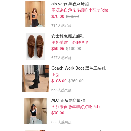
alo yoga 黑色网球裙
图源来自@花花想吃小菠萝/xhs
$70.00
$88.00
715人感兴趣
女士棕色麂皮船鞋
里外羊皮，舒服得很
$59.95
$190.00
677人感兴趣
Coach Work Boot 黑色工装靴
上新
$108.00
$360.00
668人感兴趣
ALO 正反两穿短袖
图源来自@年糕好好吃-/xhs
$90.00
668人感兴趣