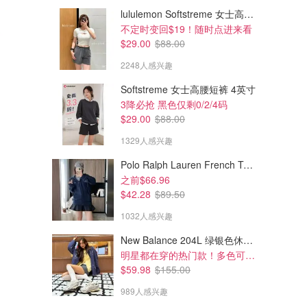
lululemon Softstreme 女士高腰短裤 10cm
不定时变回$19！随时点进来看
$29.00
$88.00
2248人感兴趣
Softstreme 女士高腰短裤 4英寸
3降必抢 黑色仅剩0/2/4码
$29.00
$88.00
1329人感兴趣
Polo Ralph Lauren French Terry 女童连帽卫衣 7-16码
$174.00
$120.00
$310.00
$160.00
之前$66.96
shuhsutong 宝石蝴蝶结耳环
shushutong 蝴蝶结耳环 镶钻
$42.28
$89.50
张元英上身
1032人感兴趣
SSENSE
SSENSE
New Balance 204L 绿银色休闲鞋
明星都在穿的热门款！多色可选 3.8折
$59.98
$155.00
989人感兴趣