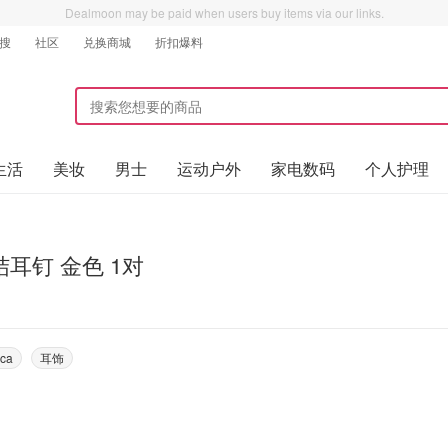
Dealmoon may be paid when users buy items via our links.
搜
社区
兑换商城
折扣爆料
生活
美妆
男士
运动户外
家电数码
个人护理
耳钉 金色 1对
ca
耳饰