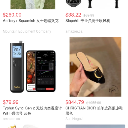
$260.00
$38.22
$69.99
Arc'teryx Squamish 女士连帽夹克
Slopehill 专业负离子吹风机
Mountain Equipment Company
amazon.ca
$79.99
$844.79
$1055.99
Typhur Sync Gen 2 无线肉类温度计
CHRISTIAN DIOR 羔羊皮高跟凉鞋
WiFi 强信号 蓝色
黑色
amazon.ca
Suit Negozi