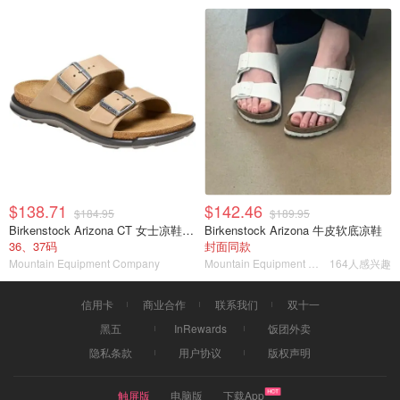
$138.71
$142.46
$184.95
$189.95
Birkenstock Arizona CT 女士凉鞋 烟草色油蜡皮
Birkenstock Arizona 牛皮软底凉鞋
36、37码
封面同款
Mountain Equipment Company
Mountain Equipment Company
164人感兴趣
信用卡
商业合作
联系我们
双十一
黑五
InRewards
饭团外卖
隐私条款
用户协议
版权声明
触屏版
电脑版
下载App