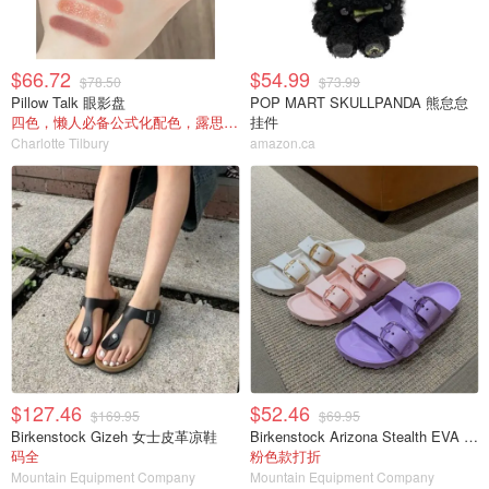
$66.72
$54.99
$78.50
$73.99
Pillow Talk 眼影盘
POP MART SKULLPANDA 熊怠怠
四色，懒人必备公式化配色，露思超爱！
挂件
Charlotte Tilbury
amazon.ca
$127.46
$52.46
$169.95
$69.95
Birkenstock Gizeh 女士皮革凉鞋
Birkenstock Arizona Stealth EVA 女士凉鞋
码全
粉色款打折
Mountain Equipment Company
Mountain Equipment Company