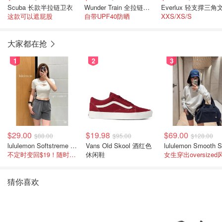
Scuba 长款半拉链卫衣
Wunder Train 全拉链卫衣
这款可以遮屁股
自带UPF40防晒
XXS/XS/S
大家都在抢
1
2
3
$29.00
$19.98
$69.00
$88.00
$95.00
$128.00
lululemon Softstreme 女士高腰短裤 10cm
Vans Old Skool 酒红色
不定时变回$19！随时点进来看
休闲鞋
女生穿出oversized
猜你喜欢