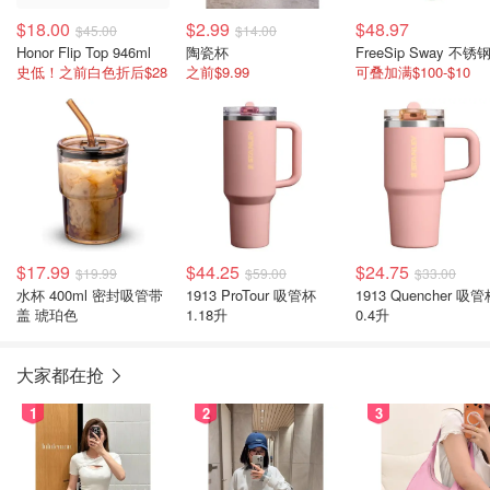
$18.00
$2.99
$48.97
$45.00
$14.00
Honor Flip Top 946ml
陶瓷杯
史低！之前白色折后$28
之前$9.99
可叠加满$100-$10
$17.99
$44.25
$24.75
$19.99
$59.00
$33.00
水杯 400ml 密封吸管带
1913 ProTour 吸管杯
1913 Quencher 吸
盖 琥珀色
1.18升
0.4升
大家都在抢
1
2
3