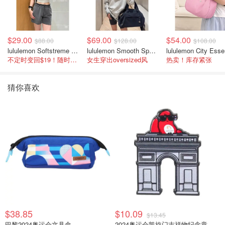
$29.00
$69.00
$54.00
$88.00
$128.00
$108.00
lululemon Softstreme 女士高腰短裤 10cm
lululemon Smooth Spacer 经典卫衣
不定时变回$19！随时点进来看
女生穿出oversized风
热卖！库存紧张
猜你喜欢
$38.85
$10.09
$13.45
巴黎2024奥运会文具盒
2024奥运会凯旋门吉祥物纪念章