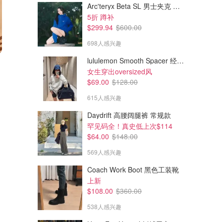
Arc'teryx Beta SL 男士夹克 黑色
5折 蹲补
$299.94
$600.00
698人感兴趣
lululemon Smooth Spacer 经典卫衣
$26.99
$54.99
$30.99
$66.99
女生穿出oversized风
THE Monsters 心底密码挂件
POP MART SKULLPANDA 开
到花丛中
$69.00
$128.00
amazon.ca
amazon.ca
615人感兴趣
Daydrift 高腰阔腿裤 常规款
罕见码全！真史低上次$114
$64.00
$148.00
569人感兴趣
Coach Work Boot 黑色工装靴
上新
$108.00
$360.00
538人感兴趣