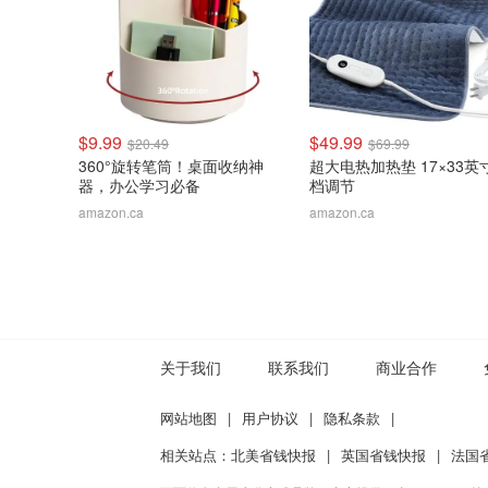
$9.99
$49.99
$20.49
$69.99
360°旋转笔筒！桌面收纳神
超大电热加热垫 17×33英
器，办公学习必备
档调节
amazon.ca
amazon.ca
关于我们
联系我们
商业合作
网站地图
|
用户协议
|
隐私条款
|
相关站点：
北美省钱快报
|
英国省钱快报
|
法国