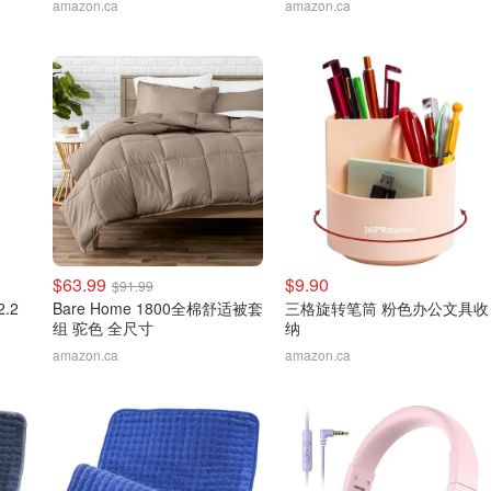
amazon.ca
amazon.ca
$63.99
$9.90
$91.99
.2
Bare Home 1800全棉舒适被套
三格旋转笔筒 粉色办公文具收
组 驼色 全尺寸
纳
amazon.ca
amazon.ca