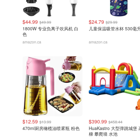
$44.99
$24.79
$49.99
$29.99
1800W 专业负离子吹风机 白
儿童保温吸管水杯 530毫
色
amazon.ca
amazon.ca
$12.59
$390.99
$13.99
$458.44
470ml厨房橄榄油喷雾瓶 粉色
HuaKastro 大型弹跳城堡
梯 攀爬墙 水池