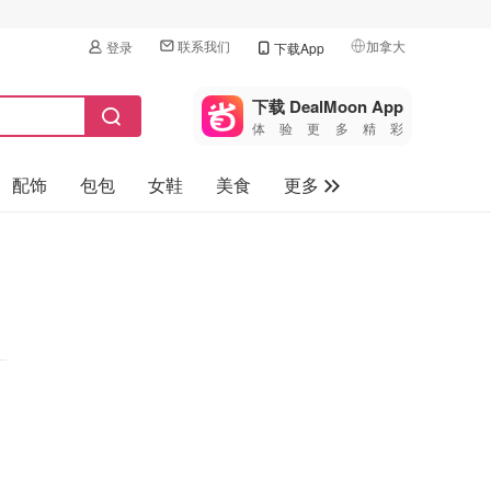
联系我们
加拿大
登录
下载App
🇺🇸
美国
下载 DealMoon App
体验更多精彩
🇨🇳
中国
配饰
包包
女鞋
美食
更多
🇨🇦
加拿大
🇬🇧
母婴玩具
英国
保健品
🇩🇪
德国
旅游
🇫🇷
法国
汽车
🇮🇹
意大利
🇦🇺
澳洲
🇳🇿
新西兰