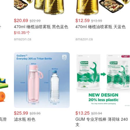
$20.69
$12.59
$22.99
$13.99
升
470ml 橄榄油喷雾瓶 黑色蓝色
470ml 橄榄油喷雾瓶 天蓝色
$10.35/个
amazon.ca
amazon.ca
$25.99
$13.25
$28.96
$20.94
 高滑
滤水瓶 粉色
GUM 专业牙线棒 薄荷味 240
支