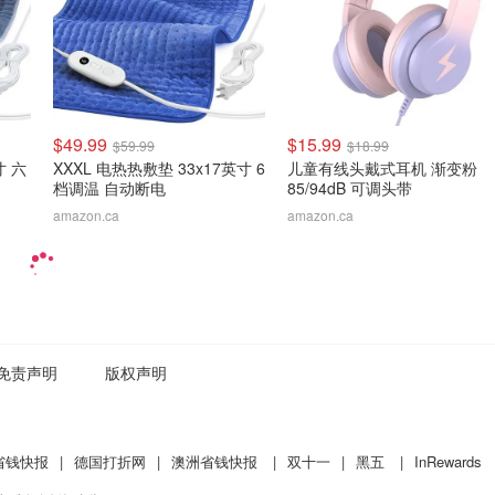
$49.99
$15.99
$59.99
$18.99
寸 六
XXXL 电热热敷垫 33x17英寸 6
儿童有线头戴式耳机 渐变粉
档调温 自动断电
85/94dB 可调头带
amazon.ca
amazon.ca
免责声明
版权声明
省钱快报
|
德国打折网
|
澳洲省钱快报
|
双十一
|
黑五
|
InRewards