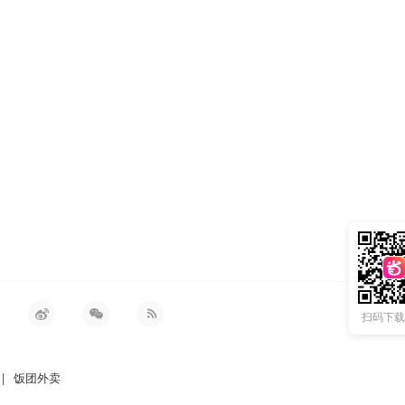
扫码下载 
|
饭团外卖