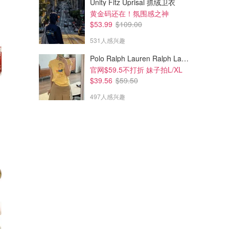
Unity Fitz Uprisal 抓绒卫衣
黄金码还在！氛围感之神
$53.99
$109.00
531人感兴趣
Polo Ralph Lauren Ralph Lauren Polo Bear 女童棉T恤 染色 1件
官网$59.5不打折 妹子拍L/XL
$39.56
$59.50
497人感兴趣