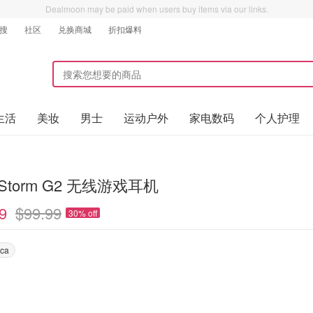
Dealmoon may be paid when users buy items via our links.
搜
社区
兑换商城
折扣爆料
生活
美妆
男士
运动户外
家电数码
个人护理
 Storm G2 无线游戏耳机
9
$99.99
30% off
ca