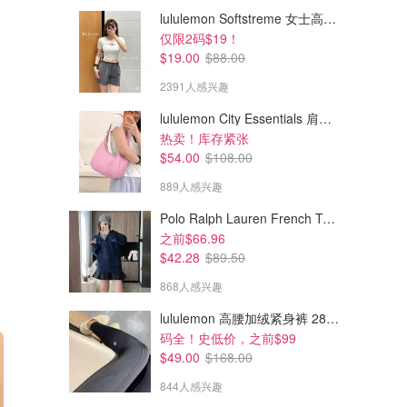
lululemon Softstreme 女士高腰短裤 10cm
仅限2码$19！
$19.00
$88.00
2391人感兴趣
lululemon City Essentials 肩背包 4L
热卖！库存紧张
$54.00
$108.00
889人感兴趣
Polo Ralph Lauren French Terry 女童连帽卫衣 7-16码
之前$66.96
$42.28
$89.50
868人感兴趣
lululemon 高腰加绒紧身裤 28"≈71cm 5个口袋
码全！史低价，之前$99
$49.00
$168.00
844人感兴趣