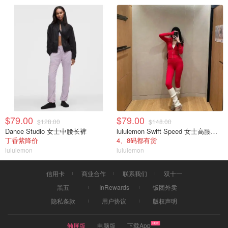
$79.00
$79.00
$128.00
$148.00
Dance Studio 女士中腰长裤
lululemon Swift Speed 女士高腰紧身裤
丁香紫降价
4、8码都有货
lululemon
lululemon
信用卡
商业合作
联系我们
双十一
黑五
InRewards
饭团外卖
隐私条款
用户协议
版权声明
触屏版
电脑版
下载App