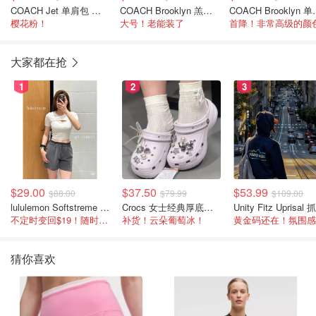
COACH Jet 单肩包 帆布
COACH Brooklyn 羔羊毛单肩包 39cm
COACH Br
樱花粉！
大号！老能装了
首降！非常高级的颜
大家都在抢
1
2
3
$29.00
$37.50
$53.99
$88.00
$79.99
$109.00
lululemon Softstreme 女士高腰短裤 10cm
Crocs 女士经典厚底凉鞋
不定时变回$19！随时点进来看
补货！云朵葡萄冰！
猜你喜欢