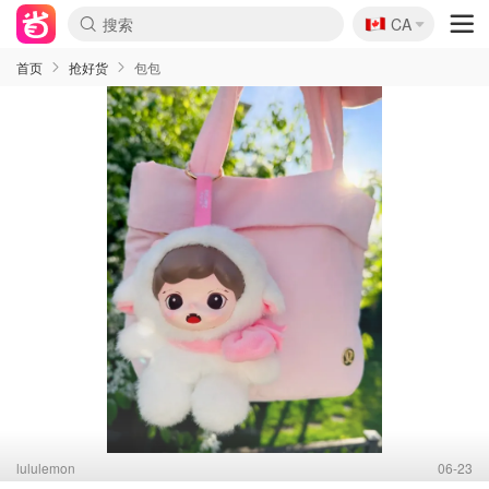
🇨🇦
CA
首页
抢好货
包包
lululemon
06-23