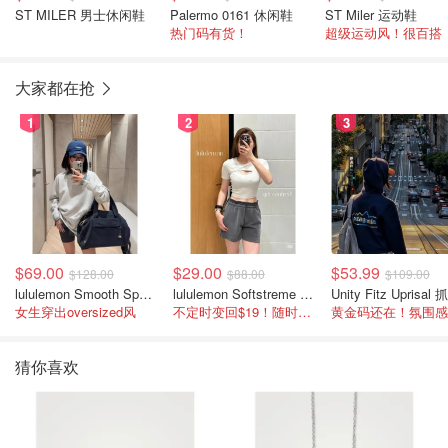
ST MILER 男士休闲鞋
Palermo 0161 休闲鞋
ST Miler 运动鞋
热门码有货！
超级运动风！很百搭
大家都在抢
1
2
3
$69.00
$29.00
$53.99
$128.00
$88.00
$109.00
lululemon Smooth Spacer 经典卫衣
lululemon Softstreme 女士高腰短裤 10cm
女生穿出oversized风
不定时变回$19！随时点进来看
猜你喜欢