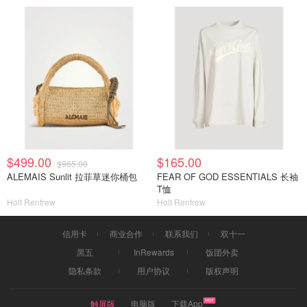
$499.00
$165.00
$965.00
ALEMAIS Sunlit 拉菲草迷你桶包
FEAR OF GOD ESSENTIALS 长袖
T恤
Holt Renfrew
Holt Renfrew
信用卡
商业合作
联系我们
双十一
黑五
InRewards
饭团外卖
隐私条款
用户协议
版权声明
触屏版
电脑版
下载App