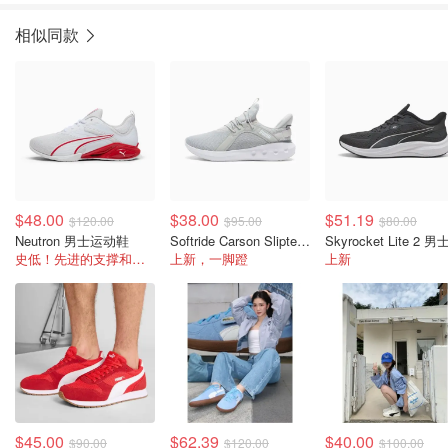
相似同款
$48.00
$38.00
$51.19
$120.00
$95.00
$80.00
Neutron 男士运动鞋
Softride Carson Sliptech 男士一脚蹬休闲鞋
史低！先进的支撑和广泛的泡沫覆盖
上新，一脚蹬
上新
$45.00
$62.39
$40.00
$90.00
$120.00
$100.00