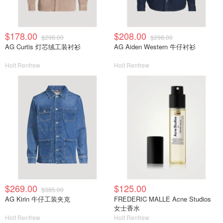
$178.00
$208.00
$298.00
$298.00
AG Curtis 灯芯绒工装衬衫
AG Aiden Western 牛仔衬衫
Holt Renfrew
Holt Renfrew
$269.00
$125.00
$385.00
AG Kirin 牛仔工装夹克
FREDERIC MALLE Acne Studios
女士香水
Holt Renfrew
Holt Renfrew