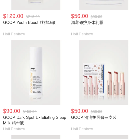
$129.00
$56.00
$215.00
$93.00
GOOP Youth-Boost 肽精华液
滋养修护身体乳霜
Holt Renfrew
Holt Renfrew
$90.00
$50.00
$150.00
$83.00
GOOP Dark Spot Exfoliating Sleep
GOOP 清润护唇膏三支装
Milk 精华液
Holt Renfrew
Holt Renfrew