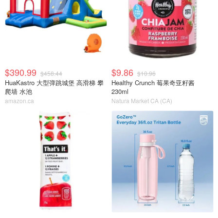
$390.99
$9.86
$458.44
$10.96
HuaKastro 大型弹跳城堡 高滑梯 攀
Healthy Crunch 莓果奇亚籽酱
爬墙 水池
230ml
amazon.ca
Natura Market CA (CA)