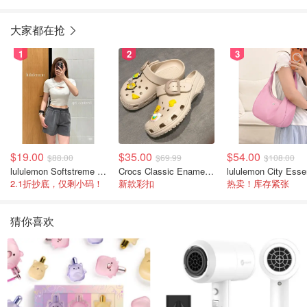
大家都在抢
1
2
3
$19.00
$35.00
$54.00
$88.00
$69.99
$108.00
lululemon Softstreme 女士高腰短裤 10cm
Crocs Classic Enamel Buckle 卡骆驰布扣便鞋
2.1折抄底，仅剩小码！
新款彩扣
热卖！库存紧张
猜你喜欢