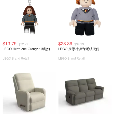
$13.79
$28.39
$22.99
$34.99
LEGO Hermione Granger 钥匙灯
LEGO 罗恩·韦斯莱毛绒玩偶
LEGO Brand Retail
LEGO Brand Retail