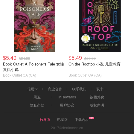
$5.49
$5.49
$24.99
$23.99
Book Outlet A Poisoner's Tale 女性
On the Rooftop 小说 儿童教育
复仇小说
Book Outlet CA (CA)
Book Outlet CA (CA)
信用卡
商业合作
联系我们
双十一
黑五
InRewards
饭团外卖
隐私条款
用户协议
版权声明
触屏版
电脑版
下载App
2017©dealmoon.ca