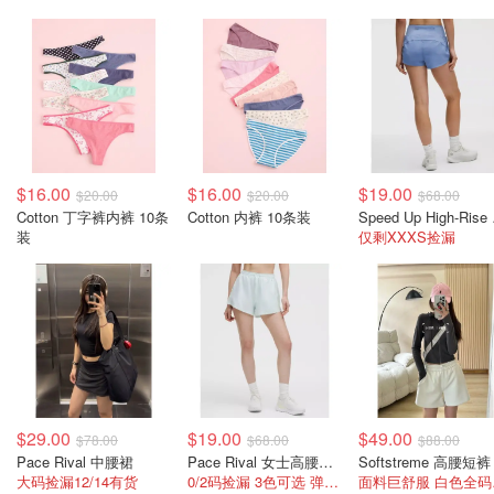
$16.00
$16.00
$19.00
$20.00
$20.00
$68.00
Cotton 丁字裤内裤 10条
Cotton 内裤 10条装
Spee
装
仅剩XXXS捡漏
$29.00
$19.00
$49.00
$78.00
$68.00
$88.00
Pace Rival 中腰裙
Pace Rival 女士高腰短裤
大码捡漏12/14有货
0/2码捡漏 3色可选 弹力超大110斤内可以穿
面料