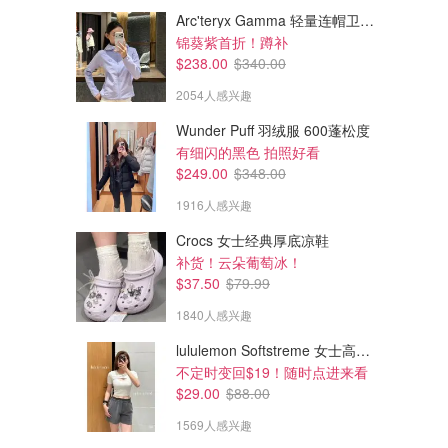
Arc'teryx Gamma 轻量连帽卫衣 女款
锦葵紫首折！蹲补
$238.00
$340.00
2054人感兴趣
Wunder Puff 羽绒服 600蓬松度
有细闪的黑色 拍照好看
$249.00
$348.00
1916人感兴趣
Crocs 女士经典厚底凉鞋
$39.00
$32.50
$78.00
$65.00
补货！云朵葡萄冰！
宽松长袖T恤
刺绣小标宽松T恤
$37.50
$79.99
1840人感兴趣
Calvin Klein Canada
Calvin Klein Canada
lululemon Softstreme 女士高腰短裤 10cm
不定时变回$19！随时点进来看
$29.00
$88.00
1569人感兴趣