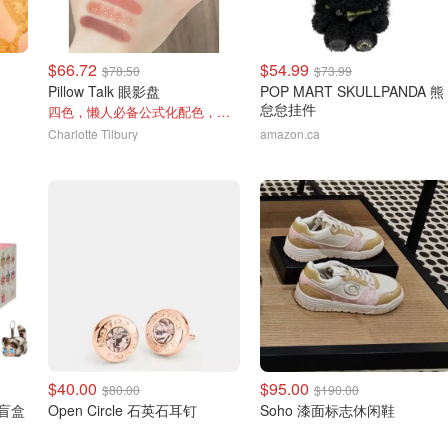
$66.72
$54.99
$78.50
$73.99
Pillow Talk 眼影盘
POP MART SKULLPANDA 熊
怠怠挂件
四色，懒人必备公式化配色，露思超爱！
Charlotte Tilbury
amazon.ca
$40.00
$95.00
$80.00
$190.00
猫盲盒
Open Circle 石英石耳钉
Soho 漆面标志休闲鞋