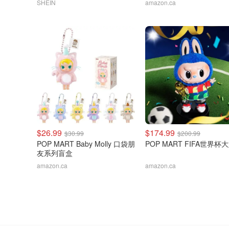
SHEIN
amazon.ca
$26.99
$174.99
$30.99
$200.99
POP MART Baby Molly 口袋朋
POP MART FIFA世界杯
友系列盲盒
amazon.ca
amazon.ca