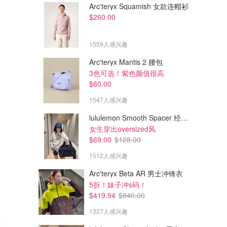
Arc'teryx Squamish 女款连帽衫
$260.00
1559人感兴趣
Arc'teryx Mantis 2 腰包
3色可选！紫色颜值很高
$60.00
1547人感兴趣
lululemon Smooth Spacer 经典卫衣
女生穿出oversized风
$69.00
$128.00
1512人感兴趣
Arc'teryx Beta AR 男士冲锋衣
5折！妹子冲s码！
$419.94
$840.00
1327人感兴趣