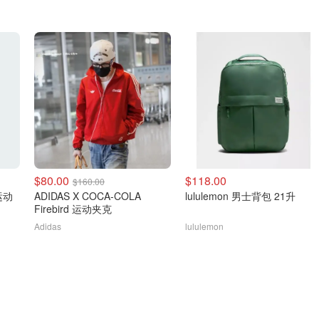
$80.00
$118.00
$160.00
 运动
ADIDAS X COCA-COLA
lululemon 男士背包 21升
Firebird 运动夹克
Adidas
lululemon