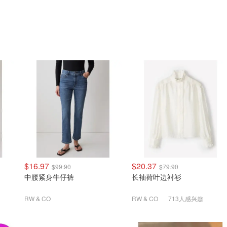
$16.97
$20.37
$99.90
$79.90
中腰紧身牛仔裤
长袖荷叶边衬衫
RW & CO
RW & CO
713人感兴趣