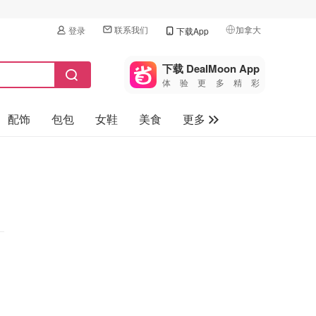
联系我们
加拿大
登录
下载App
🇺🇸
美国
下载 DealMoon App
体验更多精彩
🇨🇳
中国
配饰
包包
女鞋
美食
更多
🇨🇦
加拿大
🇬🇧
母婴玩具
英国
保健品
🇩🇪
德国
旅游
🇫🇷
法国
汽车
🇮🇹
意大利
🇦🇺
澳洲
🇳🇿
新西兰