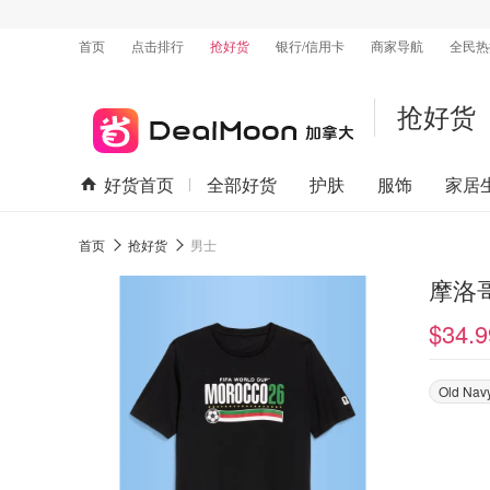
首页
点击排行
抢好货
银行/信用卡
商家导航
全民热
抢好货
好货首页
全部好货
护肤
服饰
家居
首页
抢好货
男士
摩洛
$34.9
Old Nav