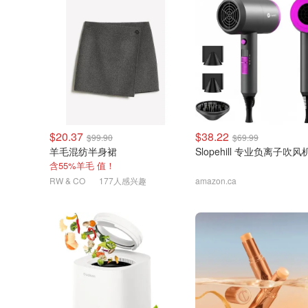
$20.37
$38.22
$99.90
$69.99
羊毛混纺半身裙
Slopehill 专业负离子吹风
含55%羊毛 值！
RW & CO
177人感兴趣
amazon.ca