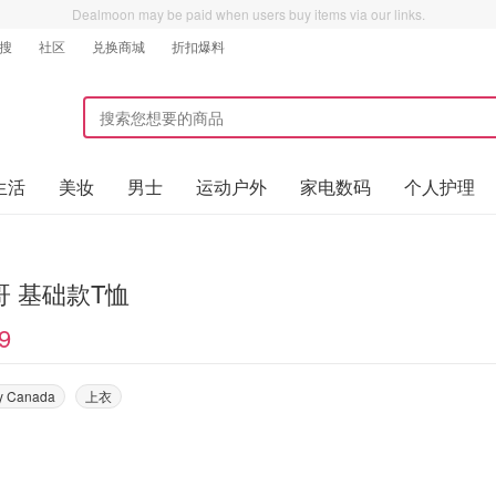
Dealmoon may be paid when users buy items via our links.
搜
社区
兑换商城
折扣爆料
生活
美妆
男士
运动户外
家电数码
个人护理
哥 基础款T恤
9
y Canada
上衣