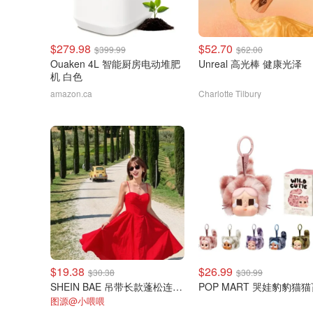
$279.98
$52.70
$399.99
$62.00
Ouaken 4L 智能厨房电动堆肥
Unreal 高光棒 健康光泽
机 白色
amazon.ca
Charlotte Tilbury
$19.38
$26.99
$30.38
$30.99
SHEIN BAE 吊带长款蓬松连衣裙
POP MART 哭娃豹豹猫
图源@小喂喂