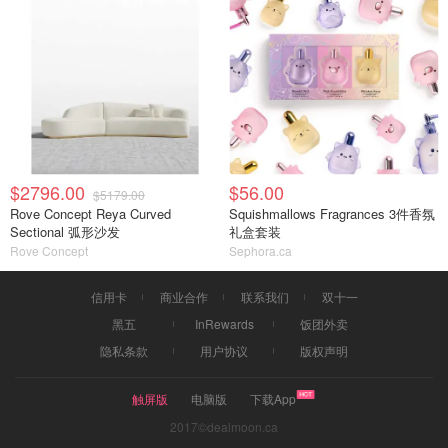
$2796.00
$56.00
$5179.00
Rove Concept Reya Curved
Squishmallows Fragrances 3件香氛
Sectional 弧形沙发
礼盒套装
Rove Concept
Sephora.ca
信用卡
商业合作
联系我们
双十一
黑五
InRewards
饭团外卖
隐私条款
用户协议
版权声明
触屏版
电脑版
下载App
2017©dealmoon.ca