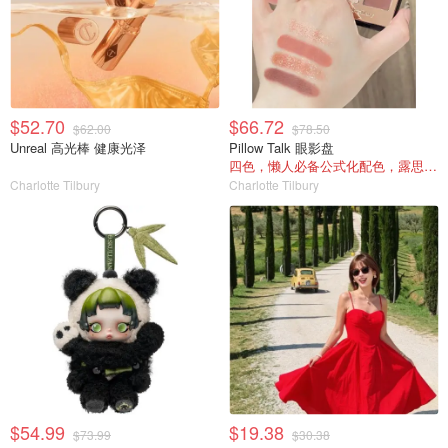
$52.70
$66.72
$62.00
$78.50
Unreal 高光棒 健康光泽
Pillow Talk 眼影盘
四色，懒人必备公式化配色，露思超爱！
Charlotte Tilbury
Charlotte Tilbury
$54.99
$19.38
$73.99
$30.38