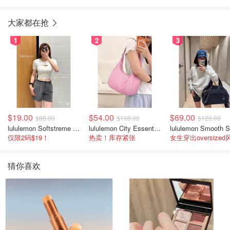
大家都在抢
1
2
3
$19.00
$54.00
$69.00
$88.00
$108.00
$128.00
lululemon Softstreme 女士高腰短裤 10cm
lululemon City Essentials 肩背包 4L
仅限2码$19！
热卖！库存紧张
女生穿出oversized
猜你喜欢