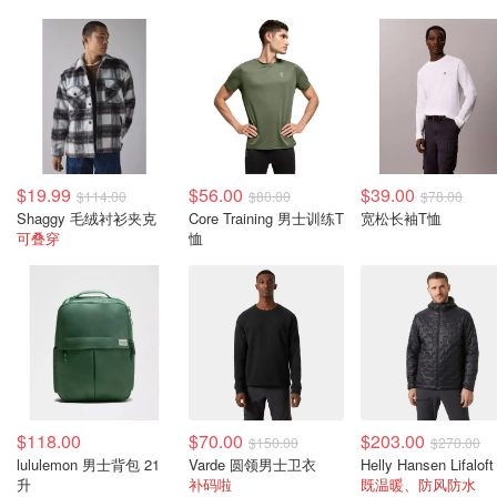
$19.99
$56.00
$39.00
$114.00
$80.00
$78.00
Shaggy 毛绒衬衫夹克
Core Training 男士训练T
宽松长袖T恤
可叠穿
恤
$118.00
$70.00
$203.00
$150.00
$270.00
lululemon 男士背包 21
Varde 圆领男士卫衣
升
补码啦
既温暖、防风防水