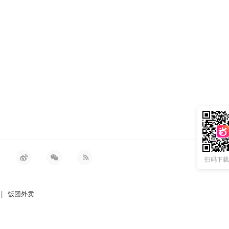
扫码下载 
|
饭团外卖