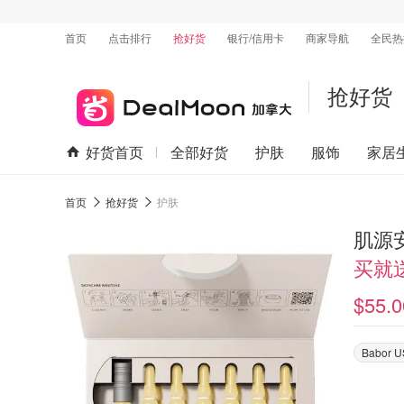
首页
点击排行
抢好货
银行/信用卡
商家导航
全民热
抢好货
好货首页
全部好货
护肤
服饰
家居
首页
抢好货
护肤
肌源
买就
$55.0
Babor 