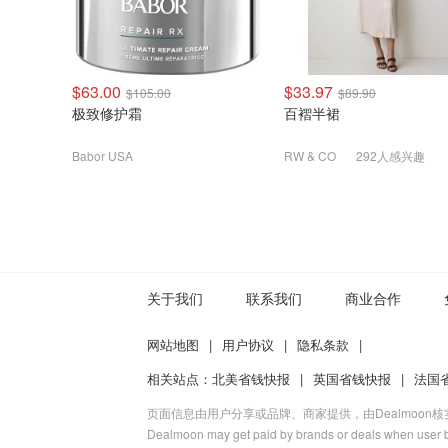
$63.00
$33.97
$105.00
$89.90
极致修护霜
百褶半裙
Babor USA
RW & CO
292人感兴趣
关于我们
联系我们
商业合作
网站地图
|
用户协议
|
隐私条款
|
相关站点：
北美省钱快报
|
英国省钱快报
|
法国
页面信息由用户分享或品牌、商家提供，由Dealmoon
Dealmoon may get paid by brands or deals when user b