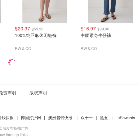
$20.37
$16.97
$59.90
$99.90
100%纯亚麻休闲短裤
中腰紧身牛仔裤
RW & CO
RW & CO
免责声明
版权声明
省钱快报
|
德国打折网
|
澳洲省钱快报
|
双十一
|
黑五
|
InRewards
核实后发布折扣广告
uy through links