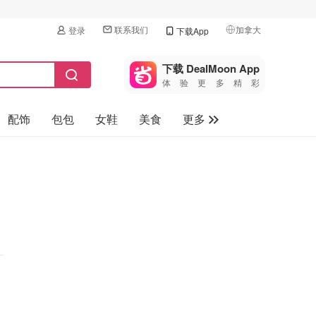
联系我们
加拿大
登录
下载App
🇺🇸
美国
下载 DealMoon App
体验更多精彩
🇨🇳
中国
配饰
包包
女鞋
美食
更多
🇨🇦
加拿大
🇬🇧
母婴玩具
英国
保健品
🇩🇪
德国
旅游
🇫🇷
法国
汽车
🇮🇹
意大利
🇦🇺
澳洲
🇳🇿
新西兰