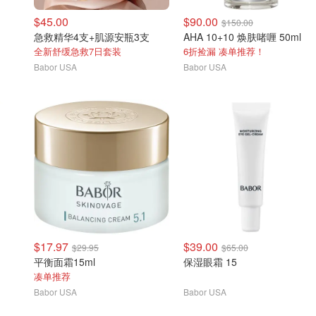
$45.00
$90.00
$150.00
急救精华4支+肌源安瓶3支
AHA 10+10 焕肤啫喱 50ml
全新舒缓急救7日套装
6折捡漏 凑单推荐！
Babor USA
Babor USA
$17.97
$39.00
$29.95
$65.00
平衡面霜15ml
保湿眼霜 15
凑单推荐
Babor USA
Babor USA