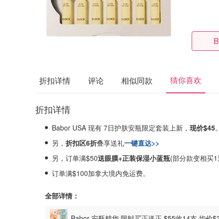
B
猜你喜欢
折扣详情
评论
相似同款
折扣详情
Babor USA 现有 7日护肤安瓶限定套装上新，
现价$45
另，
折扣区6折
叠享送礼
一键直达>>
另，订单满$50
送眼膜+正装保湿小蓝瓶
(部分款变相买1
订单满$100加拿大境内免运费。
全部详情：
Babor 安瓶精华 限时买正送正 $55收14支 均价$3