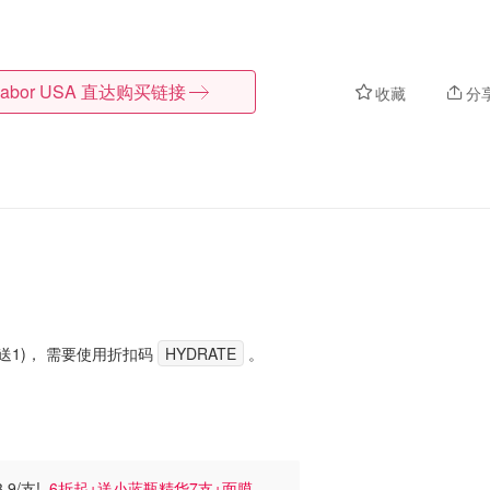
abor USA
直达购买链接
收藏
分
。
送1)， 需要使用折扣码
HYDRATE
。
.9/支!
6折起+送小蓝瓶精华7支+面膜