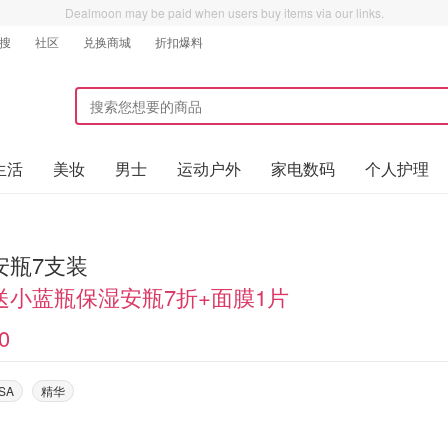
Dealmoon may be paid when users buy items via our links.
搜
社区
兑换商城
折扣爆料
生活
美妆
男士
运动户外
家电数码
个人护理
安瓶7支装
送小蓝瓶保湿安瓶7折+面膜1片
0
USA
精华