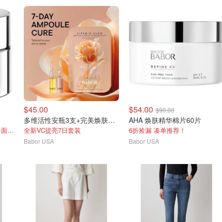
$45.00
$54.00
$90.00
多维活性安瓶3支+完美焕肤安瓶4支
AHA 焕肤精华棉片60片
包邮+送小蓝瓶保湿安瓶7支+面膜1片
全新VC提亮7日套装
6折捡漏 凑单推荐！
Babor USA
Babor USA