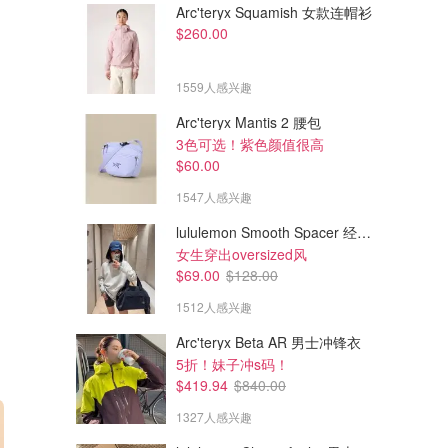
Arc'teryx Squamish 女款连帽衫
$260.00
$90.75
$77.25
$121.00
1559人感兴趣
$103.00
高阶黄金VC精华30ml
A醇精粹油30ml
Arc'teryx Mantis 2 腰包
高效吸收焕亮肌肤 套装+这只刚好包邮+送礼
一瓶淡纹 +修护+紧致
3色可选！紫色颜值很高
Murad Canada
Murad Canada
$60.00
1547人感兴趣
lululemon Smooth Spacer 经典卫衣
女生穿出oversized风
$69.00
$128.00
1512人感兴趣
Arc'teryx Beta AR 男士冲锋衣
5折！妹子冲s码！
$419.94
$840.00
1327人感兴趣