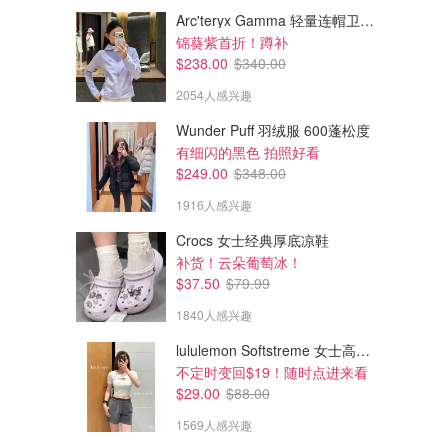
Arc'teryx Gamma 轻量连帽卫衣 女款
锦葵紫首折！蹲补
$238.00
$340.00
2054人感兴趣
Wunder Puff 羽绒服 600蓬松度
有细闪的黑色 拍照好看
$249.00
$348.00
1916人感兴趣
Crocs 女士经典厚底凉鞋
补货！云朵葡萄冰！
$37.50
$79.99
1840人感兴趣
lululemon Softstreme 女士高腰短裤 10cm
不定时变回$19！随时点进来看
$29.00
$88.00
1569人感兴趣