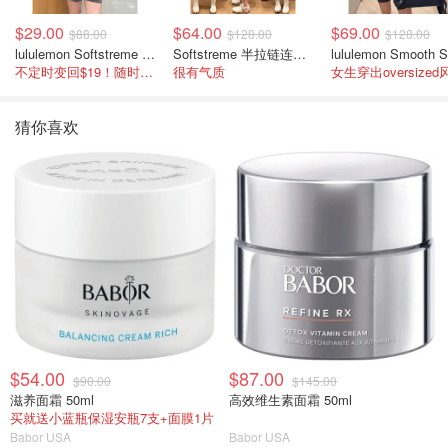
$29.00
$64.00
$69.00
$88.00
$128.00
$128.00
lululemon Softstreme 女士高腰短裤 10cm
Softstreme 半拉链连衣裙
不定时变回$19！随时点进来看
很有气质
女生穿出oversized
猜你喜欢
$54.00
$87.00
$90.00
$145.00
滋养面霜 50ml
高效维生素面霜 50ml
买就送小蓝瓶保湿安瓶7支+面膜1片
Babor USA
Babor USA