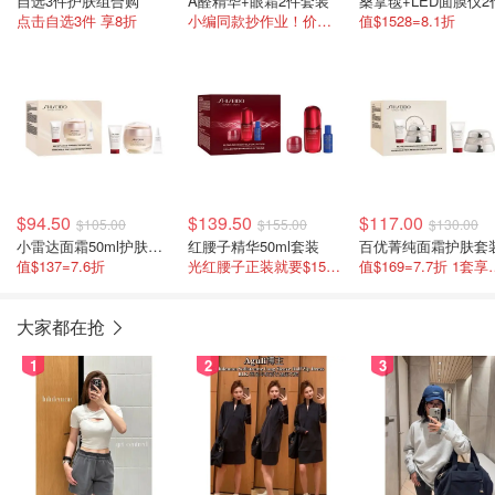
自选3件护肤组合购
A醛精华+眼霜2件套装
桑拿毯+LED面膜仪2
点击自选3件 享8折
小编同款抄作业！价值$95=6折
值$1528=8.1折
$94.50
$139.50
$117.00
$105.00
$155.00
$130.00
小雷达面霜50ml护肤套装
红腰子精华50ml套装
百优菁纯面霜护肤套
值$137=7.6折
光红腰子正装就要$155 实际价值$195
值$169=7
大家都在抢
1
2
3