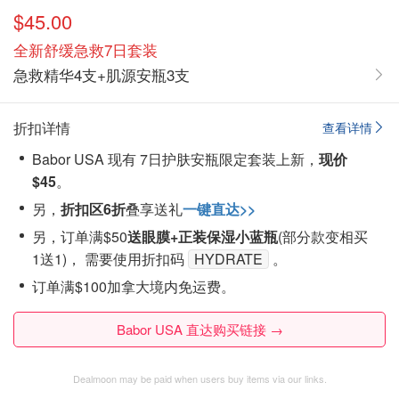
$45.00
全新舒缓急救7日套装
急救精华4支+肌源安瓶3支
折扣详情
查看详情
Babor USA 现有 7日护肤安瓶限定套装上新，
现价
$45
。
另，
折扣区6折
叠享送礼
一键直达>>
另，订单满$50
送眼膜+正装保湿小蓝瓶
(部分款变相买
1送1)， 需要使用折扣码
HYDRATE
。
订单满$100加拿大境内免运费。
Babor USA 直达购买链接 →
Dealmoon may be paid when users buy items via our links.