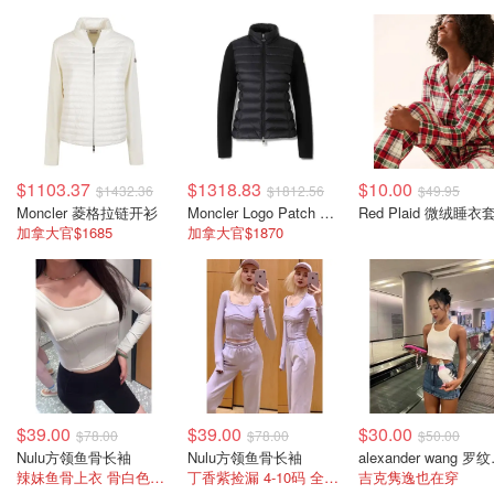
$1103.37
$1318.83
$10.00
$1432.36
$1812.56
$49.95
Moncler 菱格拉链开衫
Moncler Logo Patch 拉链拼接开衫
Red Plaid 微绒睡衣
加拿大官$1685
加拿大官$1870
$39.00
$39.00
$30.00
$78.00
$78.00
$50.00
Nulu方领鱼骨长袖
Nulu方领鱼骨长袖
alexa
辣妹鱼骨上衣 骨白色码超全
丁香紫捡漏 4-10码 全齐！戳进来5色可选
吉克隽逸也在穿