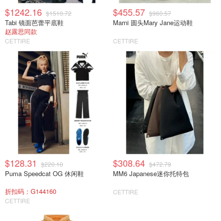
$1242.16
$455.57
$1510.72
$960.57
Tabi 镜面芭蕾平底鞋
Marni 圆头Mary Jane运动鞋
赵露思同款
CETTIRE
CETTIRE
$128.31
$308.64
$220.10
$472.79
Puma Speedcat OG 休闲鞋
MM6 Japanese迷你托特包
折扣码：G144160
CETTIRE
CETTIRE