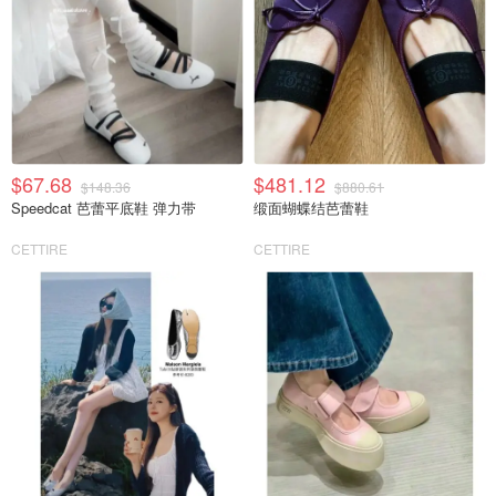
$67.68
$481.12
$148.36
$880.61
Speedcat 芭蕾平底鞋 弹力带
缎面蝴蝶结芭蕾鞋
CETTIRE
CETTIRE