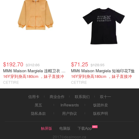
$192.70
$71.25
$312.86
$128.95
MM6 Maison Margiela 连帽卫衣 拉链款
MM6 Maison Margiela 短袖印花T恤
16Y穿到身高180cm ，妹子直接冲
16Y穿到身高180cm ，妹子直接冲
CETTIRE
CETTIRE
信用卡
商业合作
联系我们
双十一
黑五
InRewards
饭团外卖
隐私条款
用户协议
版权声明
触屏版
电脑版
下载App
2017©dealmoon.ca