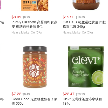
$8.09
$15.20
$8.99
$16.89
片装
Purely Elizabeth 高蛋白即食燕
Oat Haus 格兰诺拉黄油 肉桂
麦 枫糖肉桂卷味 5包
格雷厄姆 340g
Natura Market CA (CA)
Natura Market CA (CA)
$7.22
$22.47
$8.49
$29.99
烤椰
Good Good 无蔗糖生酮杏子果
Clevr 无乳抹茶速溶拿铁粉
酱 330g
194g