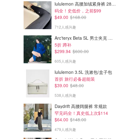
lululemon 高腰加绒紧身裤 28"≈71cm 5个口袋
码全！史低价，之前$99
$49.00
$168.00
712人感兴趣
Arc'teryx Beta SL 男士夹克 黑色
5折 蹲补
$299.94
$600.00
605人感兴趣
lululemon 3.5L 洗漱包/盒子包
首折 旅行必备超能装
$39.00
$48.00
538人感兴趣
Daydrift 高腰阔腿裤 常规款
罕见码全！真史低上次$114
$64.00
$148.00
479人感兴趣