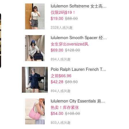
lululemon Softstreme 女士高腰短裤 10cm
仅限2码$19！
$19.00
$88.00
2328人感兴趣
lululemon Smooth Spacer 经典卫衣
女生穿出oversized风
$69.00
$128.00
894人感兴趣
Polo Ralph Lauren French Terry 女童连帽卫衣 7-16码
$49.00
$59.00
$150.00
$90.00
之前$66.96
Regenerative Cotton 格纹ID卡包
Mini Skinny Id 卡包 丹宁布
$42.28
$89.50
三个信用卡槽，国内卖￥459
894人感兴趣
Coach Outlet
Coach Outlet
lululemon City Essentials 肩背包 4L
热卖！库存紧张
$54.00
$108.00
803人感兴趣