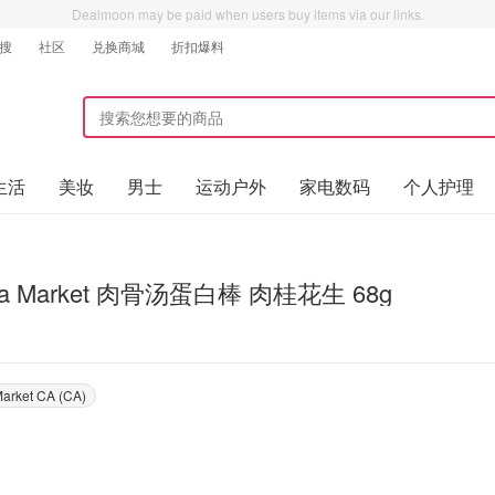
Dealmoon may be paid when users buy items via our links.
搜
社区
兑换商城
折扣爆料
生活
美妆
男士
运动户外
家电数码
个人护理
ura Market 肉骨汤蛋白棒 肉桂花生 68g
Market CA (CA)