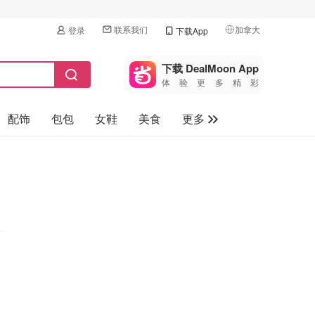
联系我们
加拿大
登录
下载App
🇺🇸
美国
下载 DealMoon App
体验更多精彩
🇨🇳
中国
配饰
包包
女鞋
美食
更多
🇨🇦
加拿大
🇬🇧
母婴玩具
英国
保健品
🇩🇪
德国
旅游
🇫🇷
法国
汽车
🇮🇹
意大利
🇦🇺
澳洲
🇳🇿
新西兰