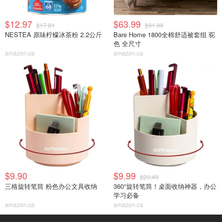
$12.97
$63.99
$17.81
$91.99
NESTEA 原味柠檬冰茶粉 2.2公斤
Bare Home 1800全棉舒适被套组 驼
色 全尺寸
amazon.ca
amazon.ca
$9.90
$9.99
$20.49
三格旋转笔筒 粉色办公文具收纳
360°旋转笔筒！桌面收纳神器，办公
学习必备
amazon.ca
amazon.ca