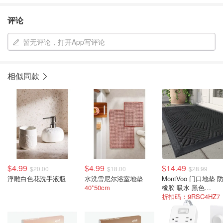
评论
暂无评论，打开App写评论
相似同款
$4.99
$4.99
$14.49
$20.00
$18.00
$28.99
浮雕白色花洗手液瓶
水洗雪尼尔浴室地垫
MontVoo 门口地垫 
40*50cm
橡胶 吸水 黑色
43X75cm
折扣码：9RSC4HZ7