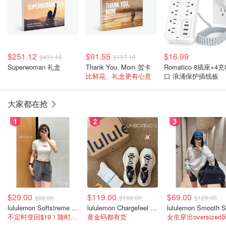
$251.12
$91.55
$16.99
$431.16
$157.18
Superwoman 礼盒
Thank You, Mom 贺卡
Romatico 8插座+4
比鲜花、礼盒更有心意
口 浪涌保护插线板
大家都在抢
1
2
3
$29.00
$119.00
$69.00
$88.00
$198.00
$128.00
lululemon Softstreme 女士高腰短裤 10cm
lululemon Chargefeel 3 男士运动鞋
不定时变回$19！随时点进来看
黄金码都有货
女生穿出oversized