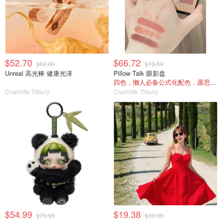
$52.70
$66.72
$62.00
$78.50
Unreal 高光棒 健康光泽
Pillow Talk 眼影盘
四色，懒人必备公式化配色，露思超爱！
Charlotte Tilbury
Charlotte Tilbury
$54.99
$19.38
$73.99
$30.38