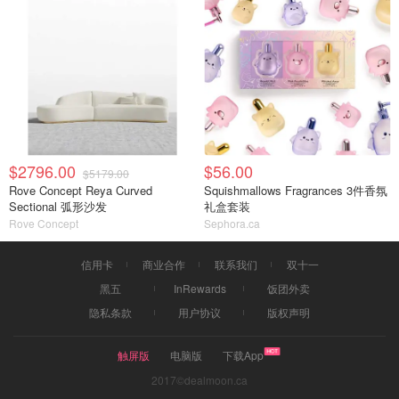
$2796.00
$56.00
$5179.00
Rove Concept Reya Curved
Squishmallows Fragrances 3件香氛
Sectional 弧形沙发
礼盒套装
Rove Concept
Sephora.ca
信用卡
商业合作
联系我们
双十一
黑五
InRewards
饭团外卖
隐私条款
用户协议
版权声明
触屏版
电脑版
下载App
2017©dealmoon.ca