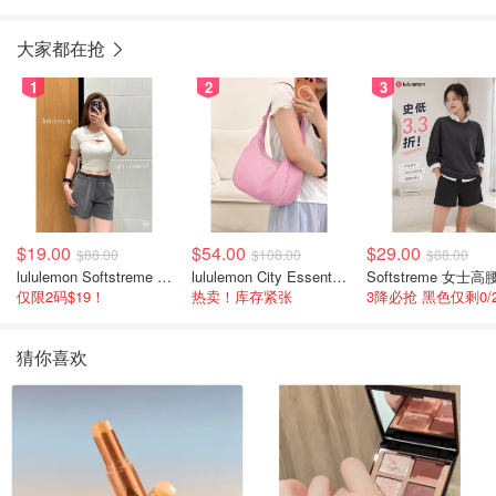
大家都在抢
1
2
3
$19.00
$54.00
$29.00
$88.00
$108.00
$88.00
lululemon Softstreme 女士高腰短裤 10cm
lululemon City Essentials 肩背包 4L
仅限2码$19！
热卖！库存紧张
猜你喜欢