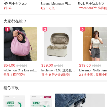
HP 男士夹克 2.0
Steens Mountain 男士抓绒夹克
Ervik 男士防水夹克
剩L码
4折！史低！
大家都在抢
1
2
3
$54.00
$39.00
$19.00
$108.00
$48.00
$88.00
lululemon City Essentials 肩背包 4L
lululemon 3.5L 洗漱包/盒子包
热卖！库存紧张
首折 旅行必备超能装
2.1折抄底，仅剩小
猜你喜欢