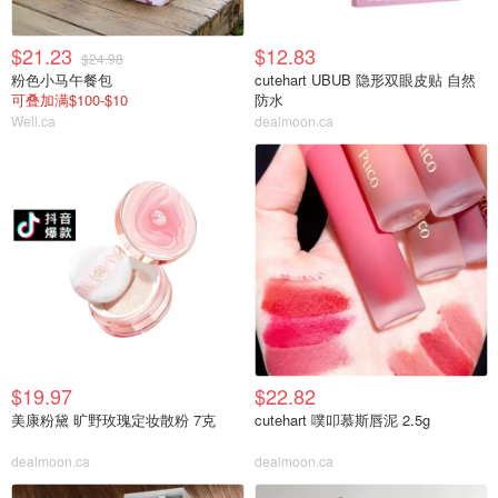
$21.23
$12.83
$24.98
粉色小马午餐包
cutehart UBUB 隐形双眼皮贴 自然
可叠加满$100-$10
防水
Well.ca
dealmoon.ca
$19.97
$22.82
美康粉黛 旷野玫瑰定妆散粉 7克
cutehart 噗叩慕斯唇泥 2.5g
dealmoon.ca
dealmoon.ca