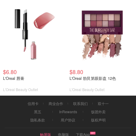
$6.80
$8.80
L'Oreal 唇膏
L'Oreal 勃艮第眼影盘 12色
L'Oreal Beauty Outlet
L'Oreal Beauty Outlet
信用卡
商业合作
联系我们
双十一
黑五
InRewards
饭团外卖
隐私条款
用户协议
版权声明
触屏版
电脑版
下载App