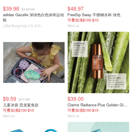
$39.98
$48.97
$130.00
adidas Gazelle 深绿色白色休闲运动
FreeSip Sway 不锈钢水杯 绿色
鞋
可叠加满$100-$10
Little Burgundy CA (CA）
Well.ca
$9.59
$39.00
$11.99
儿童冰袋 恐龙鲨鱼款
Clarins Radiance-Plus Golden Glow Booster 精华液
可叠加满$100-$10
可叠加满$100-$10
Well.ca
Well.ca