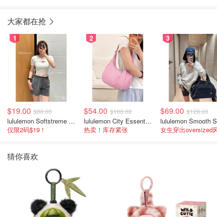
漠钛金色
充线
大家都在抢
1
2
3
$19.00
$54.00
$69.00
$88.00
$108.00
$128.00
lululemon Softstreme 女士高腰短裤 10cm
lululemon City Essentials 肩背包 4L
仅限2码$19！
热卖！库存紧张
女生穿出oversized
猜你喜欢