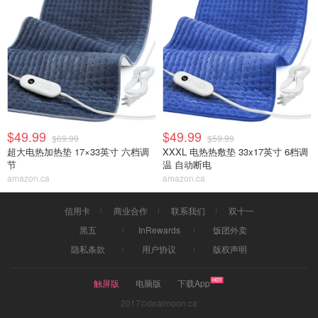
$49.99
$49.99
$69.99
$59.99
超大电热加热垫 17×33英寸 六档调
XXXL 电热热敷垫 33x17英寸 6档调
节
温 自动断电
amazon.ca
amazon.ca
信用卡
商业合作
联系我们
双十一
黑五
InRewards
饭团外卖
隐私条款
用户协议
版权声明
触屏版
电脑版
下载App
2017©dealmoon.ca