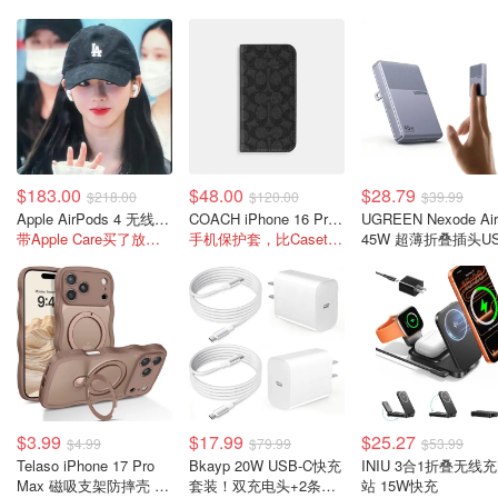
$183.00
$48.00
$28.79
$218.00
$120.00
$39.99
Apple AirPods 4 无线耳机
COACH iPhone 16 Pro 保护壳 帆布
UGREEN Nexode Air
带Apple Care买了放心！
手机保护套，比Casetify便宜
45W 超薄折叠插头U
C充电器 灰色
$3.99
$17.99
$25.27
$4.99
$79.99
$53.99
Telaso iPhone 17 Pro
Bkayp 20W USB-C快充
INIU 3合1折叠无线
Max 磁吸支架防摔壳 沙
套装！双充电头+2条快
站 15W快充