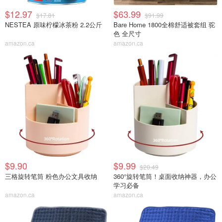
$12.97
$63.99
$17.81
$91.99
NESTEA 原味柠檬冰茶粉 2.2公斤
Bare Home 1800全棉舒适被套组 驼
色 全尺寸
amazon.ca
amazon.ca
$9.90
$9.99
$20.49
三格旋转笔筒 粉色办公文具收纳
360°旋转笔筒！桌面收纳神器，办公
学习必备
amazon.ca
amazon.ca