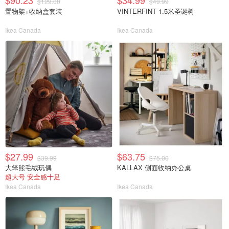
$90.23
$34.99
$129.00
$49.99
置物架+收纳盒套装
VINTERFINT 1.5米圣诞树
Ikea Canada
Ikea Canada
$27.99
$63.75
$39.99
$75.00
大笨熊毛绒玩偶
KALLAX 侧面收纳办公桌
超大号 安全感十足
Ikea Canada
Ikea Canada