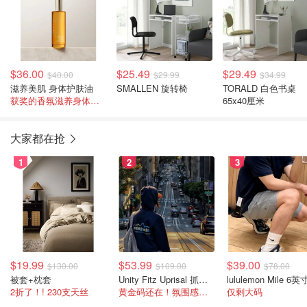
$36.00
$25.49
$29.49
$40.00
$29.99
$34.99
滋养美肌 身体护肤油
SMALLEN 旋转椅
TORALD 白色书桌
获奖的香氛滋养身体油 招牌作品
65x40厘米
大家都在抢
1
2
3
$19.99
$53.99
$39.00
$130.00
$109.00
$78.00
被套+枕套
Unity Fitz Uprisal 抓绒卫衣
2折了！! 230支天丝
黄金码还在！氛围感之神
仅剩大码