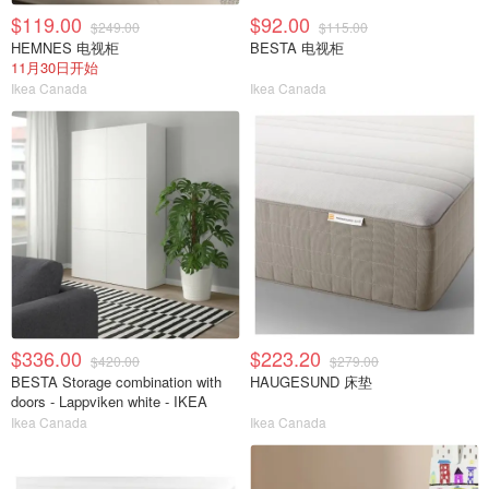
$119.00
$92.00
$249.00
$115.00
HEMNES 电视柜
BESTA 电视柜
11月30日开始
Ikea Canada
Ikea Canada
$336.00
$223.20
$420.00
$279.00
BESTA Storage combination with
HAUGESUND 床垫
doors - Lappviken white - IKEA
Ikea Canada
Ikea Canada