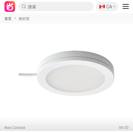
🇨🇦
CA
首页
抢好货
Ikea Canada
06-23