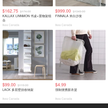
$162.75
$999.00
$174.00
$1349.00
KALLAX LINNMON 书桌+置物架组
FINNALA 米白沙发
合
Ikea Canada
Ikea Canada
$99.00
$4.99
$119.00
LACK 多层壁挂收纳架
强制便携脏衣篮
Ikea Canada
Ikea Canada