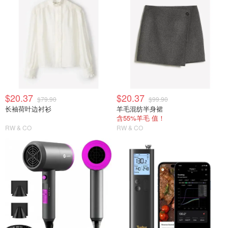
$20.37
$20.37
$79.90
$99.90
长袖荷叶边衬衫
羊毛混纺半身裙
含55%羊毛 值！
RW & CO
RW & CO