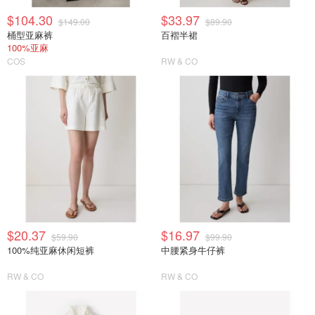
$104.30
$33.97
$149.00
$89.90
桶型亚麻裤
百褶半裙
100%亚麻
COS
RW & CO
$20.37
$16.97
$59.90
$99.90
100%纯亚麻休闲短裤
中腰紧身牛仔裤
RW & CO
RW & CO