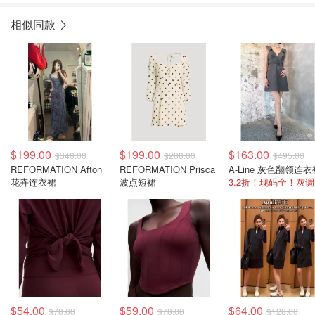
相似同款
$199.00
$199.00
$163.00
$348.00
$288.00
$495.00
REFORMATION Afton
REFORMATION Prisca
A-Line 灰色翻领连衣
花卉连衣裙
波点短裙
3
$54.00
$59.00
$64.00
$78.00
$78.00
$128.00