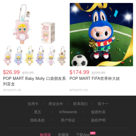
$26.99
$174.99
$30.99
$200.99
POP MART Baby Molly 口袋朋友系
POP MART FIFA世界杯大娃
列盲盒
amazon.ca
amazon.ca
信用卡
商业合作
联系我们
双十一
黑五
InRewards
饭团外卖
隐私条款
用户协议
版权声明
触屏版
电脑版
下载App