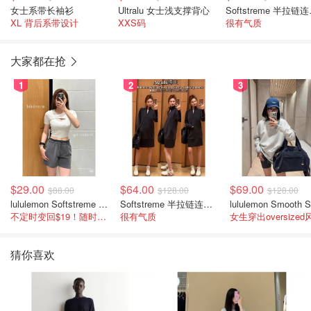
女士系带长袖衫
Ultralu 女士浅支撑背心
Sof
XL 背后系带设计
XXS码
很有气质
大家都在抢
1
2
3
$29.00
$64.00
$69.00
$88.00
$128.00
$128.00
lululemon Softstreme 女士高腰短裤 10cm
Softstreme 半拉链连衣裙
不定时变回$19！随时点进来看
很有气质
女生穿出oversized
猜你喜欢