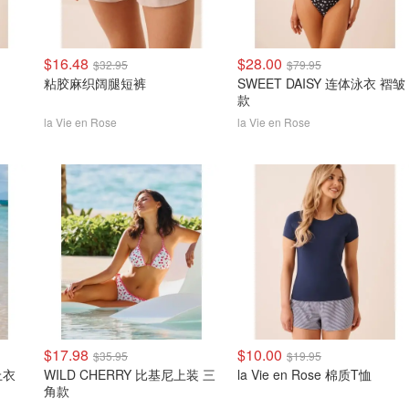
$16.48
$28.00
$32.95
$79.95
粘胶麻织阔腿短裤
SWEET DAISY 连体泳衣 褶皱
款
la Vie en Rose
la Vie en Rose
$17.98
$10.00
$35.95
$19.95
上衣
WILD CHERRY 比基尼上装 三
la Vie en Rose 棉质T恤
角款