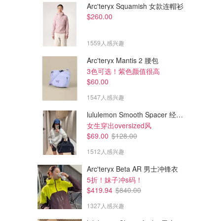
Arc'teryx Squamish 女款连帽衫
$260.00
1559人感兴趣
Arc'teryx Mantis 2 腰包
3色可选！紫色颜值很高
$60.00
1547人感兴趣
lululemon Smooth Spacer 经典卫衣
女生穿出oversized风
$69.00
$128.00
1512人感兴趣
Arc'teryx Beta AR 男士冲锋衣
5折！妹子冲s码！
$419.94
$840.00
1327人感兴趣