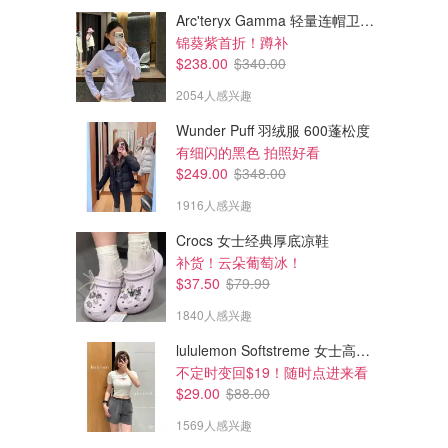
Arc'teryx Gamma 轻量连帽卫衣 女款
锦葵紫首折！蹲补
$238.00
$340.00
2054人感兴趣
Wunder Puff 羽绒服 600蓬松度
有细闪的黑色 拍照好看
$249.00
$348.00
1916人感兴趣
Crocs 女士经典厚底凉鞋
$12.50
$12.00
$49.95
$34.95
补货！云朵葡萄冰！
la Vie en Rose Square Neck
la Vie en Rose Spa Time 泰迪
$37.50
$79.99
蕾丝连体衣
印花超柔睡衬衫
1840人感兴趣
la Vie en Rose
la Vie en Rose
lululemon Softstreme 女士高腰短裤 10cm
不定时变回$19！随时点进来看
$29.00
$88.00
1569人感兴趣