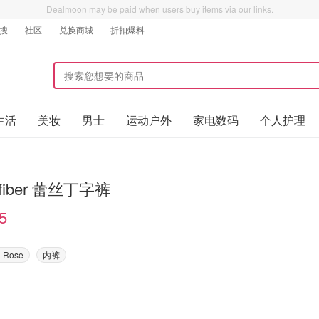
Dealmoon may be paid when users buy items via our links.
搜
社区
兑换商城
折扣爆料
生活
美妆
男士
运动户外
家电数码
个人护理
ofiber 蕾丝丁字裤
5
n Rose
内裤