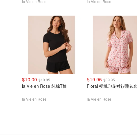
la Vie en Rose
la Vie en Rose
$10.00
$19.95
$19.95
$39.95
la Vie en Rose 纯棉T恤
Floral 樱桃印花衬衫睡衣
la Vie en Rose
la Vie en Rose