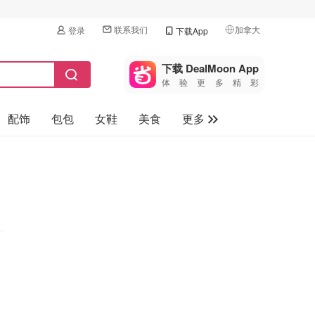
联系我们
加拿大
登录
下载App
🇺🇸
美国
下载 DealMoon App
体验更多精彩
🇨🇳
中国
配饰
包包
女鞋
美食
更多
🇨🇦
加拿大
🇬🇧
母婴玩具
英国
保健品
🇩🇪
德国
旅游
🇫🇷
法国
汽车
🇮🇹
意大利
🇦🇺
澳洲
🇳🇿
新西兰