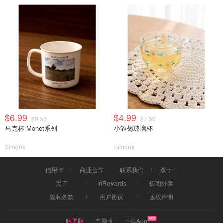
$6.99
$4.99
$9.50
$7.50
马克杯 Monet系列
小雏菊玻璃杯
Simons
Simons
信用卡
商业合作
联系我们
双十一
黑五
InRewards
饭团外卖
隐私条款
用户协议
版权声明
触屏版
电脑版
下载App