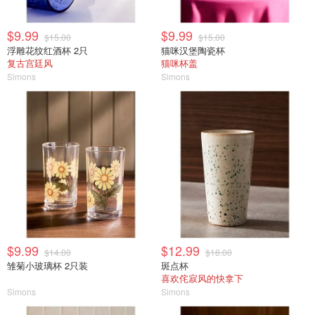
$9.99
$9.99
$15.00
$15.00
浮雕花纹红酒杯 2只
猫咪汉堡陶瓷杯
复古宫廷风
猫咪杯盖
Simons
Simons
$9.99
$12.99
$14.00
$18.00
雏菊小玻璃杯 2只装
斑点杯
喜欢侘寂风的快拿下
Simons
Simons