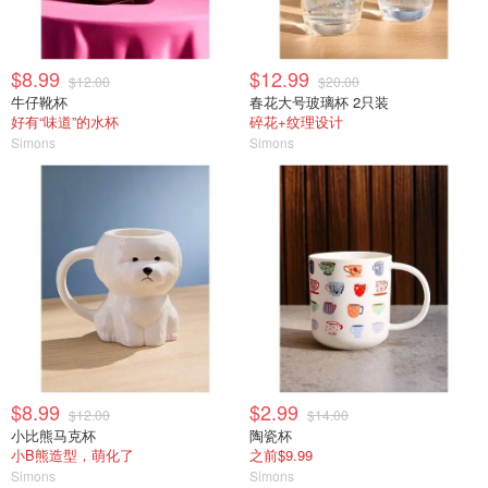
$8.99
$12.99
$12.00
$20.00
牛仔靴杯
春花大号玻璃杯 2只装
好有“味道”的水杯
碎花+纹理设计
Simons
Simons
$8.99
$2.99
$12.00
$14.00
小比熊马克杯
陶瓷杯
小B熊造型，萌化了
之前$9.99
Simons
Simons