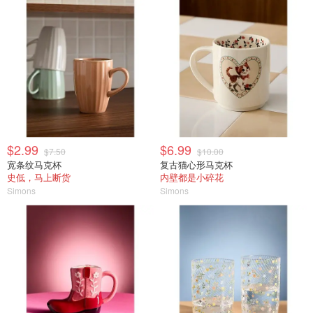
$2.99
$6.99
$7.50
$10.00
宽条纹马克杯
复古猫心形马克杯
史低，马上断货
内壁都是小碎花
Simons
Simons