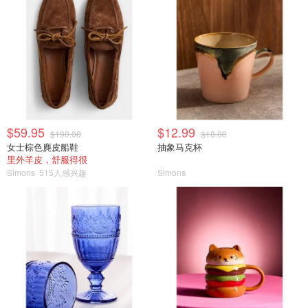
$59.95
$12.99
$190.00
$18.00
女士棕色麂皮船鞋
抽象马克杯
里外羊皮，舒服得很
Simons
515人感兴趣
Simons