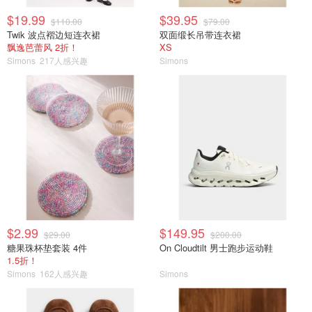
$19.99
$39.95
$110.00
$79.00
Twik 波点褶边短连衣裙
双面缎长吊带连衣裙
飘逸芭蕾风 2折！
XS
Simons
217人感兴趣
Simons
$2.99
$149.95
$29.00
$200.00
糖果珠杯垫套装 4件
On Cloudtilt 男士跑步运动鞋
1.5折！
Simons
162人感兴趣
Simons