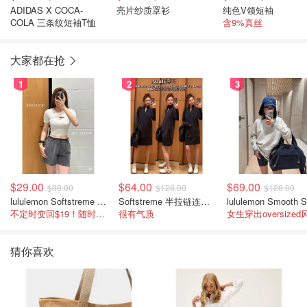
ADIDAS X COCA-
亮片纱质罩衫
纯色V领短袖
COLA 三条纹短袖T恤
含9%真丝
大家都在抢
1
2
3
$29.00
$64.00
$69.00
$88.00
$128.00
$128.00
lululemon Softstreme 女士高腰短裤 10cm
Softstreme 半拉链连衣裙
不定时变回$19！随时点进来看
很有气质
女生穿出oversized
猜你喜欢