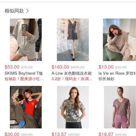
相似同款
$53.00
$163.00
$13.00
$76.00
$495.00
$36.95
SKIMS Boyfriend T恤
A-Line 灰色翻领连衣裙
la Vie en Rose 罗纹
短袖款！图来源小红书@00x2_
3.2折！现码全！灰调气质拉满
织长袖衫
$30.00
$13.57
$16.97
$60.00
$89.90
$49.90