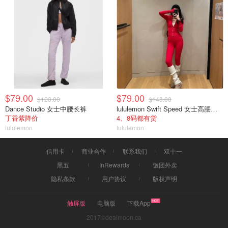
$79.00
$79.00
$128.00
$148.00
Dance Studio 女士中腰长裤
lululemon Swift Speed 女士高腰紧身裤
丁香紫降价
4、8码都有货
lululemon
lululemon
信用卡
商业合作
联系我们
双十一
黑五
InRewards
饭团外卖
隐私条款
用户协议
版权声明
触屏版
电脑版
下载App
2017©dealmoon.ca