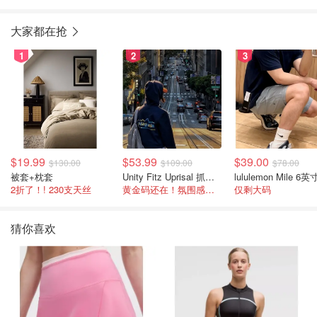
大家都在抢
1
2
3
$19.99
$53.99
$39.00
$130.00
$109.00
$78.00
被套+枕套
Unity Fitz Uprisal 抓绒卫衣
2折了！! 230支天丝
黄金码还在！氛围感之神
仅剩大码
猜你喜欢