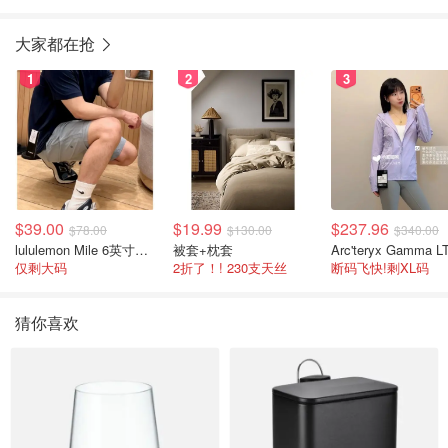
大家都在抢
1
2
3
$39.00
$19.99
$237.96
$78.00
$130.00
$340.00
lululemon Mile 6英寸男士短裤
被套+枕套
仅剩大码
2折了！! 230支天丝
断码飞快!剩XL码
猜你喜欢