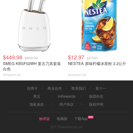
$449.98
$12.97
$899.99
$17.81
SMEG KBSF02WH 复古刀具套装
NESTEA 原味柠檬冰茶粉 2.2公斤
白色
amazon.ca
amazon.ca
信用卡
商业合作
联系我们
双十一
黑五
InRewards
饭团外卖
隐私条款
用户协议
版权声明
触屏版
电脑版
下载App
2017©dealmoon.ca