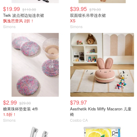
$19.99
$39.95
$110.00
$79.00
Twik 波点褶边短连衣裙
双面缎长吊带连衣裙
飘逸芭蕾风 2折！
XS
Simons
Simons
$2.99
$79.97
$29.00
糖果珠杯垫套装 4件
Aesthetik Kids Miffy Macaron 儿童
1.5折！
椅
Simons
Costco CA