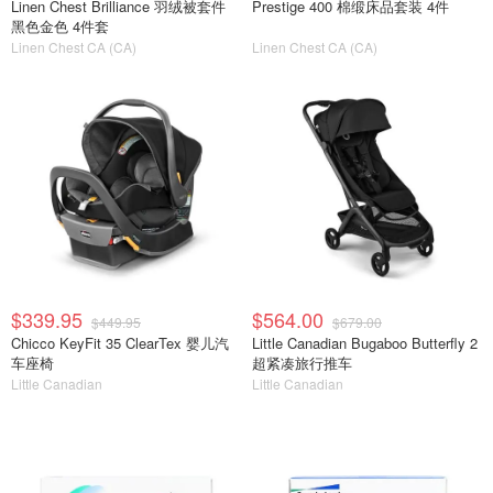
Linen Chest Brilliance 羽绒被套件
Prestige 400 棉缎床品套装 4件
黑色金色 4件套
Linen Chest CA (CA)
Linen Chest CA (CA)
$339.95
$564.00
$449.95
$679.00
Chicco KeyFit 35 ClearTex 婴儿汽
Little Canadian Bugaboo Butterfly 2
车座椅
超紧凑旅行推车
Little Canadian
Little Canadian