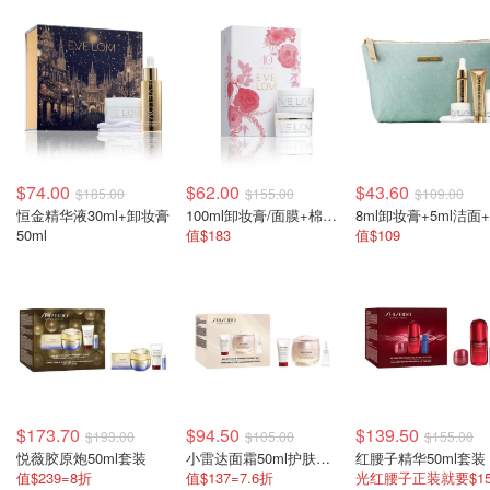
$74.00
$62.00
$43.60
$185.00
$155.00
$109.00
恒金精华液30ml+卸妆膏
100ml卸妆膏/面膜+棉布清洁巾
50ml
值$183
值$109
$173.70
$94.50
$139.50
$193.00
$105.00
$155.00
悦薇胶原炮50ml套装
小雷达面霜50ml护肤套装
红腰子精华50ml套装
值$239=8折
值$137=7.6折