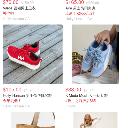
$70.00
$165.00
$150.00
$220.00
Varde 圆领男士卫衣
Ace 男士防雨夹克
补码啦
上新！双logo设计
Helly Hansen CA
Helly Hansen CA
$105.00
$38.00
$139.00
$95.00
Helly Hansen 男士低帮帆船鞋
K-Moda Mesh 女士运动鞋
今年史低！
4折！之前折后$65
Helly Hansen CA
PUMA