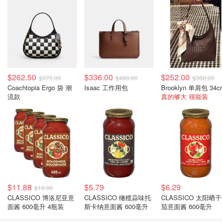
$262.50
$336.00
$252.00
$375.00
$480.00
$360.00
Coachtopia Ergo 袋 潮
Isaac 工作用包
Brooklyn 单肩包 34c
流款
真的够大 很能装
$11.88
$5.79
$6.29
$19.96
CLASSICO 博洛尼亚意
CLASSICO 橄榄蒜味托
CLASSICO 太阳晒
面酱 600毫升 4瓶装
斯卡纳意面酱 600毫升
茄意面酱 600毫升