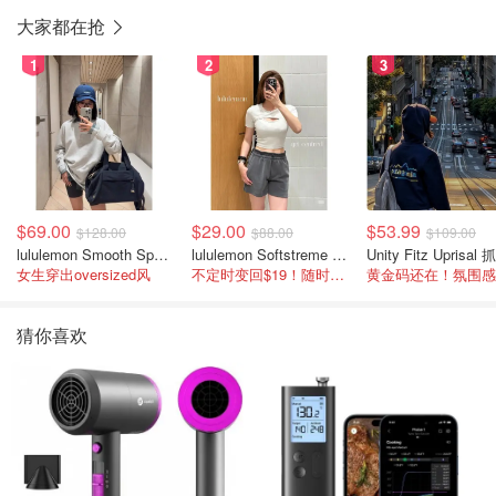
大家都在抢
1
2
3
$69.00
$29.00
$53.99
$128.00
$88.00
$109.00
lululemon Smooth Spacer 经典卫衣
lululemon Softstreme 女士高腰短裤 10cm
女生穿出oversized风
不定时变回$19！随时点进来看
猜你喜欢