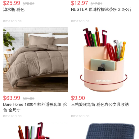
$25.99
$12.97
$28.96
$17.81
滤水瓶 粉色
NESTEA 原味柠檬冰茶粉 2.2公斤
amazon.ca
amazon.ca
$63.99
$9.90
$91.99
Bare Home 1800全棉舒适被套组 驼
三格旋转笔筒 粉色办公文具收纳
色 全尺寸
amazon.ca
amazon.ca