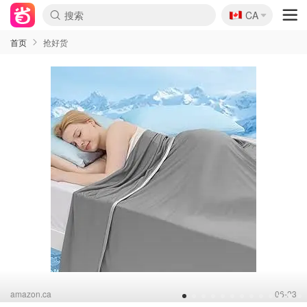
🇨🇦
CA
首页
抢好货
amazon.ca
06-23
1
2
3
4
5
6
7
8
9
10
11
12
13