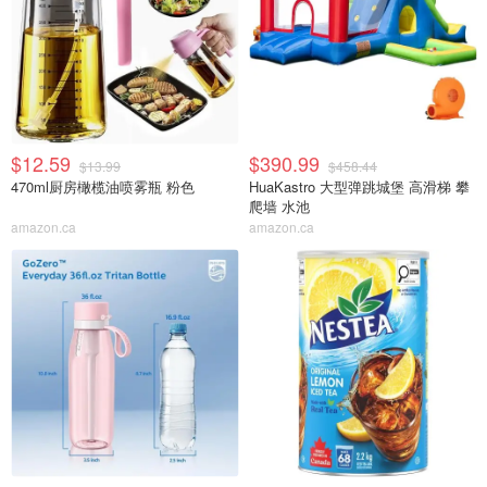
$12.59
$390.99
$13.99
$458.44
470ml厨房橄榄油喷雾瓶 粉色
HuaKastro 大型弹跳城堡 高滑梯 攀
爬墙 水池
amazon.ca
amazon.ca