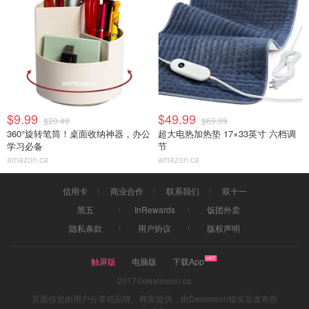
$9.99
$49.99
$20.49
$69.99
360°旋转笔筒！桌面收纳神器，办公
超大电热加热垫 17×33英寸 六档调
学习必备
节
amazon.ca
amazon.ca
信用卡
商业合作
联系我们
双十一
黑五
InRewards
饭团外卖
隐私条款
用户协议
版权声明
触屏版
电脑版
下载App
2017©dealmoon.ca
页面信息由用户分享或品牌、商家提供，由Dealmoon核实后发布折