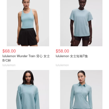
$68.00
$58.00
lululemon Wunder Train 背心 女士
lululemon 女士短袖T恤
B/C杯
lululemon
lululemon