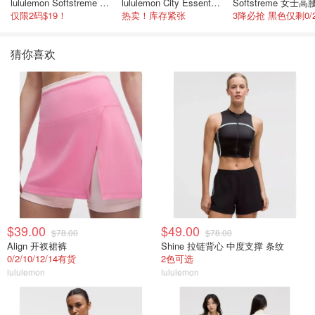
lululemon Softstreme 女士高腰短裤 10cm
lululemon City Essentials 肩背包 4L
仅限2码$19！
热卖！库存紧张
猜你喜欢
$39.00
$49.00
$78.00
$78.00
Align 开衩裙裤
Shine 拉链背心 中度支撑 条纹
0/2/10/12/14有货
2色可选
lululemon
lululemon