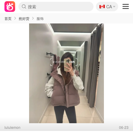
🇨🇦
CA
首页
抢好货
服饰
lululemon
06-23