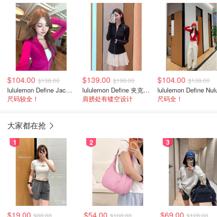
$104.00
$139.00
$104.00
$138.00
$198.00
$138.00
lululemon Define Jacket Nulu 女士运动夹克
lululemon Define 夹克 SLNSH系列
尺码较全！
肩膀处有镂空设计
尺码全！
大家都在抢
1
2
3
$19.00
$54.00
$69.00
$88.00
$108.00
$128.00