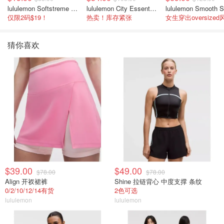
lululemon Softstreme 女士高腰短裤 10cm
lululemon City Essentials 肩背包 4L
仅限2码$19！
热卖！库存紧张
女生穿出oversized
猜你喜欢
$39.00
$49.00
$78.00
$78.00
Align 开衩裙裤
Shine 拉链背心 中度支撑 条纹
0/2/10/12/14有货
2色可选
lululemon
lululemon