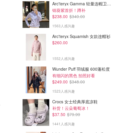
Arc'teryx Gamma 轻量连帽卫衣 女款
锦葵紫首折！蹲补
$238.00
$340.00
1563人感兴趣
Arc'teryx Squamish 女款连帽衫
$260.00
1552人感兴趣
Wunder Puff 羽绒服 600蓬松度
有细闪的黑色 拍照好看
$249.00
$348.00
1523人感兴趣
Crocs 女士经典厚底凉鞋
支撑文胸
补货！云朵葡萄冰！
$37.50
$79.99
1441人感兴趣