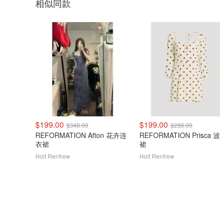
相似同款
$199.00
$199.00
$348.00
$288.00
REFORMATION Afton 花卉连
REFORMATION Prisca
衣裙
裙
Holt Renfrew
Holt Renfrew