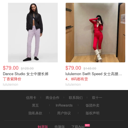
$79.00
$79.00
$128.00
$148.00
Dance Studio 女士中腰长裤
lululemon Swift Speed 女士高腰紧身裤
丁香紫降价
4、8码都有货
lululemon
lululemon
信用卡
商业合作
联系我们
双十一
黑五
InRewards
饭团外卖
隐私条款
用户协议
版权声明
触屏版
电脑版
下载App