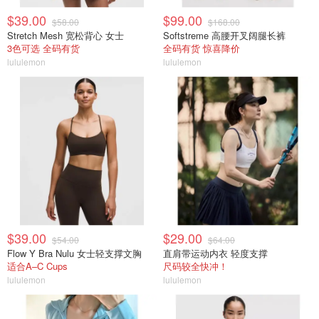
$39.00
$99.00
$58.00
$168.00
Stretch Mesh 宽松背心 女士
Softstreme 高腰开叉阔腿长裤
3色可选 全码有货
全码有货 惊喜降价
lululemon
lululemon
$39.00
$29.00
$54.00
$64.00
Flow Y Bra Nulu 女士轻支撑文胸
直肩带运动内衣 轻度支撑
适合A–C Cups
尺码较全快冲！
lululemon
lululemon