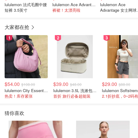
lululemon 法式毛圈中腰
lululemon Ace Advantage 女士高腰运动短裤 5cm
lululemon Ace
短裤 3.5英寸
裤裙！太漂亮啦
Advantage 女士网球
裤 5cm
大家都在抢
1
2
3
$54.00
$39.00
$29.00
$108.00
$48.00
$88.00
lululemon City Essentials 肩背包 4L
lululemon 3.5L 洗漱包/盒子包
热卖！库存紧张
首折 旅行必备超能装
2.1折抄底，0~2码
猜你喜欢