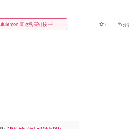
lululemon
直达购买链接
1
分
$88)
2折起 V领罗纹Tee$34(原$68)