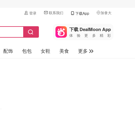
联系我们
加拿大
登录
下载App
🇺🇸
美国
下载 DealMoon App
体验更多精彩
🇨🇳
中国
配饰
包包
女鞋
美食
更多
🇨🇦
加拿大
🇬🇧
母婴玩具
英国
保健品
🇩🇪
德国
旅游
🇫🇷
法国
汽车
🇮🇹
意大利
🇦🇺
澳洲
🇳🇿
新西兰