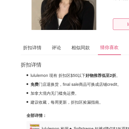
猜你喜欢
折扣详情
评论
相似同款
折扣详情
lululemon 现有 折扣区$50以下
好物推荐低至2
折
。
免费
门店退换货，final sale商品可换成店铺credit。
加拿大境内无门槛免运费。
建议收藏，每周更新，折扣区捡漏指南。
全部详情：
lululemon 捡漏🔥 Softstreme 短裤4降仅$19(原