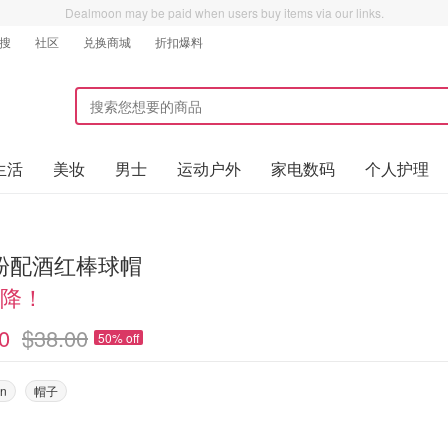
Dealmoon may be paid when users buy items via our links.
搜
社区
兑换商城
折扣爆料
生活
美妆
男士
运动户外
家电数码
个人护理
粉配酒红棒球帽
2降！
0
$38.00
50% off
on
帽子