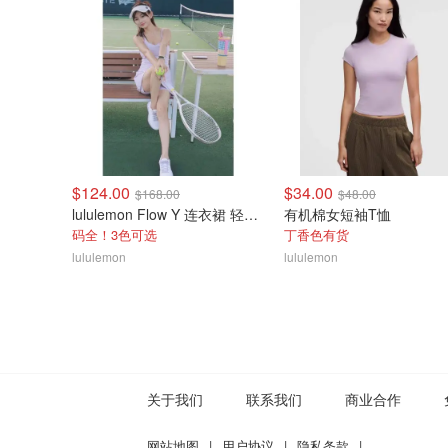
$124.00
$34.00
$168.00
$48.00
lululemon Flow Y 连衣裙 轻支撑 B/C杯
有机棉女短袖T恤
码全！3色可选
丁香色有货
lululemon
lululemon
关于我们
联系我们
商业合作
网站地图
|
用户协议
|
隐私条款
|