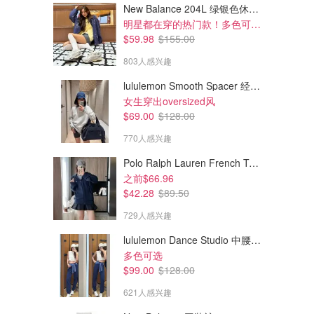
New Balance 204L 绿银色休闲鞋
明星都在穿的热门款！多色可选 3.8折
$59.98
$155.00
803人感兴趣
lululemon Smooth Spacer 经典卫衣
女生穿出oversized风
$69.00
$128.00
$29.00
$34.00
$38.00
$44.00
770人感兴趣
lululemon 棒球帽
lululemon 鸭舌帽
男女都能戴！蓝色卖空还剩绿色
Polo Ralph Lauren French Terry 女童连帽卫衣 7-16码
lululemon
lululemon
之前$66.96
$42.28
$89.50
729人感兴趣
lululemon Dance Studio 中腰长裤 女装常规款
多色可选
$99.00
$128.00
621人感兴趣