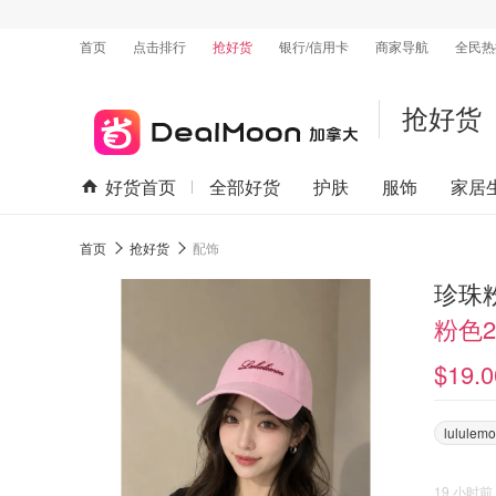
首页
点击排行
抢好货
银行/信用卡
商家导航
全民热
抢好货
好货首页
全部好货
护肤
服饰
家居
首页
抢好货
配饰
珍珠
粉色
$19.0
lululem
19 小时前