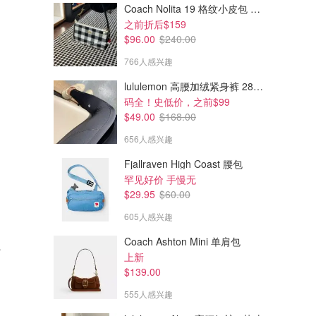
Coach Nolita 19 格纹小皮包 挂饰
之前折后$159
$96.00
$240.00
766人感兴趣
lululemon 高腰加绒紧身裤 28"≈71cm 5个口袋
码全！史低价，之前$99
$49.00
$168.00
656人感兴趣
Fjallraven High Coast 腰包
罕见好价 手慢无
$29.95
$60.00
605人感兴趣
Coach Ashton Mini 单肩包
支撑文胸
上新
$139.00
555人感兴趣