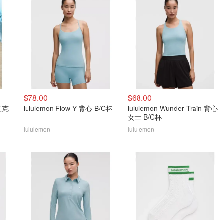
$78.00
$68.00
动夹克
lululemon Flow Y 背心 B/C杯
lululemon Wunder Train 背心
女士 B/C杯
lululemon
lululemon