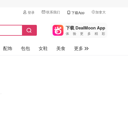
联系我们
加拿大
登录
下载App
🇺🇸
美国
下载 DealMoon App
体验更多精彩
🇨🇳
中国
配饰
包包
女鞋
美食
更多
🇨🇦
加拿大
🇬🇧
母婴玩具
英国
保健品
🇩🇪
德国
旅游
🇫🇷
法国
汽车
🇮🇹
意大利
🇦🇺
澳洲
🇳🇿
新西兰