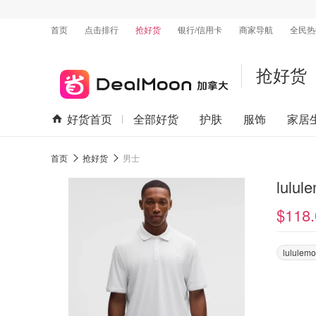
首页
点击排行
抢好货
银行/信用卡
商家导航
全民热
抢好货
好货首页
全部好货
护肤
服饰
家居
首页
抢好货
男士
lul
$118.
lululem