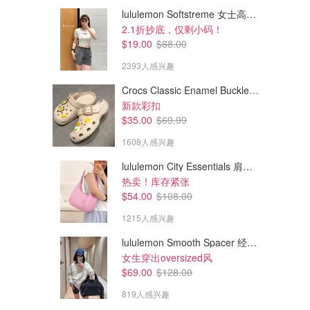
lululemon Softstreme 女士高腰短裤 10cm
2.1折抄底，仅剩小码！
$19.00
$88.00
2393人感兴趣
Crocs Classic Enamel Buckle 卡骆驰布扣便鞋
新款彩扣
$35.00
$69.99
1608人感兴趣
lululemon City Essentials 肩背包 4L
$79.00
$39.00
$118.00
$5868.00
热卖！库存紧张
lululemon 男士短袖衬衫
lululemon Zeroed In 男士短袖
$54.00
$108.00
衬衫
1215人感兴趣
lululemon
lululemon
lululemon Smooth Spacer 经典卫衣
女生穿出oversized风
$69.00
$128.00
819人感兴趣