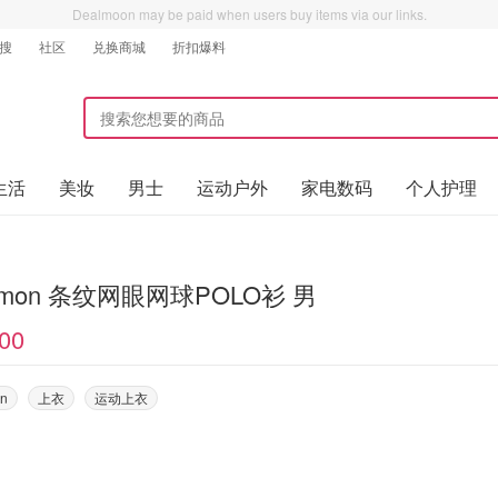
Dealmoon may be paid when users buy items via our links.
搜
社区
兑换商城
折扣爆料
生活
美妆
男士
运动户外
家电数码
个人护理
ulemon 条纹网眼网球POLO衫 男
00
on
上衣
运动上衣