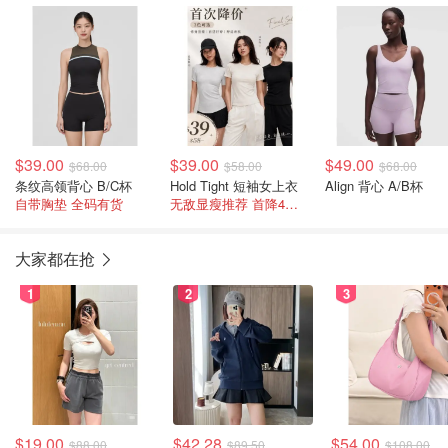
$39.00
$39.00
$49.00
$68.00
$58.00
$68.00
条纹高领背心 B/C杯
Hold Tight 短袖女上衣
Align 背心 A/B杯
自带胸垫 全码有货
无敌显瘦推荐 首降4色可选
大家都在抢
1
2
3
$19.00
$42.28
$54.00
$88.00
$89.50
$108.00