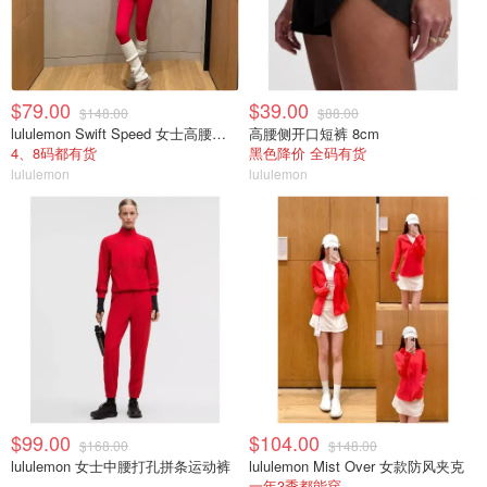
$79.00
$39.00
$148.00
$88.00
lululemon Swift Speed 女士高腰紧身裤
高腰侧开口短裤 8cm
4、8码都有货
黑色降价 全码有货
lululemon
lululemon
$99.00
$104.00
$168.00
$148.00
lululemon 女士中腰打孔拼条运动裤
lululemon Mist Over 女款防风夹克
一年3季都能穿