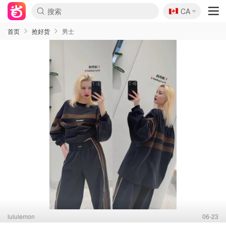
🇨🇦
CA
首页
抢好货
男士
lululemon
06-23