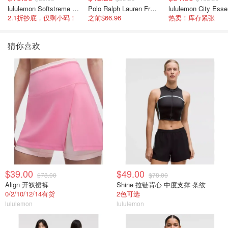
lululemon Softstreme 女士高腰短裤 10cm
Polo Ralph Lauren French Terry 女童连帽卫衣 7-16码
2.1折抄底，仅剩小码！
之前$66.96
热卖！库存紧张
猜你喜欢
$39.00
$49.00
$78.00
$78.00
Align 开衩裙裤
Shine 拉链背心 中度支撑 条纹
0/2/10/12/14有货
2色可选
lululemon
lululemon