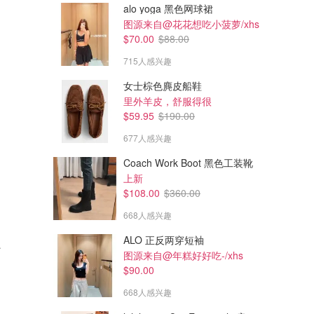
alo yoga 黑色网球裙
图源来自@花花想吃小菠萝/xhs
$70.00
$88.00
715人感兴趣
女士棕色麂皮船鞋
里外羊皮，舒服得很
$59.95
$190.00
677人感兴趣
Coach Work Boot 黑色工装靴
上新
$108.00
$360.00
668人感兴趣
ALO 正反两穿短袖
支撑文胸
图源来自@年糕好好吃-/xhs
$90.00
668人感兴趣