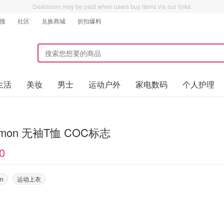
Dealmoon may be paid when users buy items via our links.
搜
社区
兑换商城
折扣爆料
生活
美妆
男士
运动户外
家电数码
个人护理
lemon 无袖T恤 COC标志
0
on
运动上衣