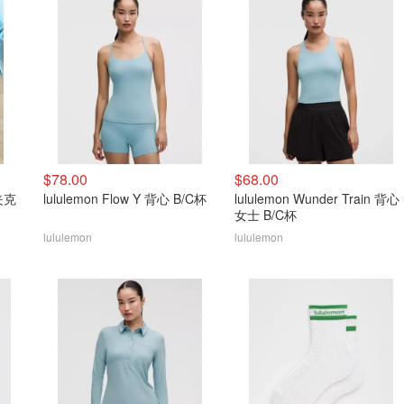
$78.00
$68.00
动夹克
lululemon Flow Y 背心 B/C杯
lululemon Wunder Train 背心
女士 B/C杯
lululemon
lululemon