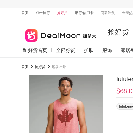
首页
点击排行
抢好货
银行/信用卡
商家导航
全民热
抢好货
好货首页
全部好货
护肤
服饰
家居
首页
抢好货
运动户外
lulu
$68.0
lululem