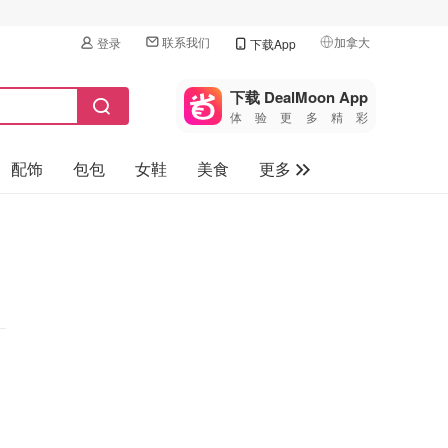
联系我们
加拿大
登录
下载App
🇺🇸
美国
下载 DealMoon App
体验更多精彩
🇨🇳
中国
配饰
包包
女鞋
美食
更多
🇨🇦
加拿大
🇬🇧
母婴玩具
英国
保健品
🇩🇪
德国
旅游
🇫🇷
法国
汽车
🇮🇹
意大利
🇦🇺
澳洲
🇳🇿
新西兰