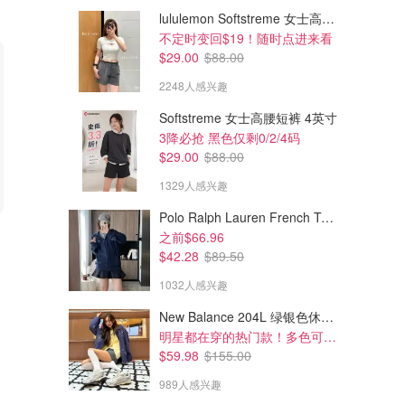
lululemon Softstreme 女士高腰短裤 10cm
不定时变回$19！随时点进来看
$29.00
$88.00
2248人感兴趣
Softstreme 女士高腰短裤 4英寸
3降必抢 黑色仅剩0/2/4码
$29.00
$88.00
1329人感兴趣
Polo Ralph Lauren French Terry 女童连帽卫衣 7-16码
$8.00
$54.00
$11.00
之前$66.96
Domyos 中筒健身袜 2双
直饮运动水瓶 32oz
$42.28
$89.50
1032人感兴趣
Decathlon
lululemon
New Balance 204L 绿银色休闲鞋
明星都在穿的热门款！多色可选 3.8折
$59.98
$155.00
989人感兴趣